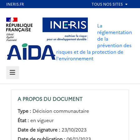
Aller
au
Aller au contenu
Aller au menu
contenu
La
principal
réglementation
de la
Aller au pied de page
prévention des
risques et de la protection de
l'environnement
MENU
A PROPOS DU DOCUMENT
Type :
Décision communautaire
État :
en vigueur
Date de signature :
23/10/2023
Date de publication :
06/11/2023