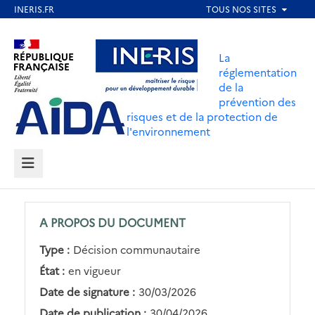
Aller
au
Aller au contenu
Aller au menu
contenu
La
principal
réglementation
de la
Aller au pied de page
prévention des
risques et de la protection de
l'environnement
MENU
A PROPOS DU DOCUMENT
Type :
Décision communautaire
État :
en vigueur
Date de signature :
30/03/2026
Date de publication :
30/04/2026