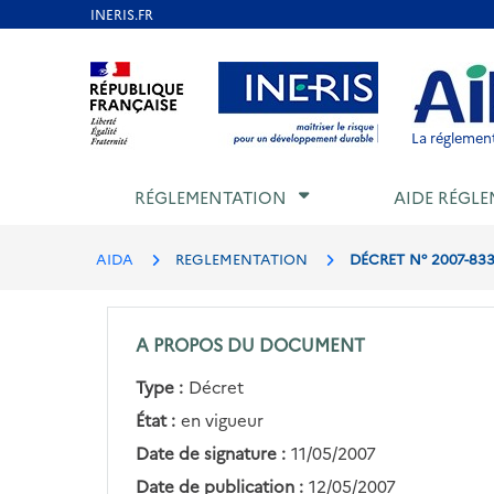
Aller
au
Aller au contenu
Aller au menu
Aller au p
contenu
principal
La réglement
RÉGLEMENTATION
AIDE RÉGLE
AIDA
REGLEMENTATION
DÉCRET N° 2007-833
A PROPOS DU DOCUMENT
Type :
Décret
État :
en vigueur
Date de signature :
11/05/2007
Date de publication :
12/05/2007