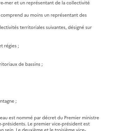
-mer et un représentant de la collectivité
e comprend au moins un représentant des
ctivités territoriales suivantes, désigné sur
t régies ;
itoriaux de bassins ;
ntagne ;
e l'eau est nommé par décret du Premier ministre
ce-présidents. Le premier vice-président est
son sein. Le deuxième et le troisième vice-