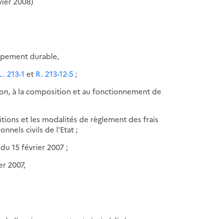
vier 2008)
oppement durable,
L. 213-1
et
R. 213-12-5
;
ation, à la composition et au fonctionnement de
ditions et les modalités de règlement des frais
els civils de l'Etat ;
 du 15 février 2007 ;
er 2007,