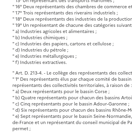
" 15° Un représentant des transports maritimes ;
" 16° Deux représentants des chambres de commerce et 
" 17° Trois représentants des riverains industriels ;
" 18° Deux représentants des industries de la production 
" 19° Un représentant de chacune des catégories suivant
" a) Industries agricoles et alimentaires ;
" b) Industries chimiques ;
" c) Industries des papiers, cartons et cellulose ;
" d) Industries du pétrole ;
" e) Industries métallurgiques ;
" f) Industries extractives.
" Art. D. 213-4. - Le collège des représentants des collec
" 1° Des représentants élus par chaque comité de bassi
représentants des collectivités territoriales, à raison de 
" a) Deux représentants pour le bassin Corse ;
" b) Quatre représentants pour chacun des bassins Artoi
" c) Cinq représentants pour le bassin Adour-Garonne ;
" d) Six représentants pour chacun des bassins Rhône-Mé
" e) Sept représentants pour le bassin Seine-Normandie,
de-France et un représentant du conseil municipal de Par
permet ;