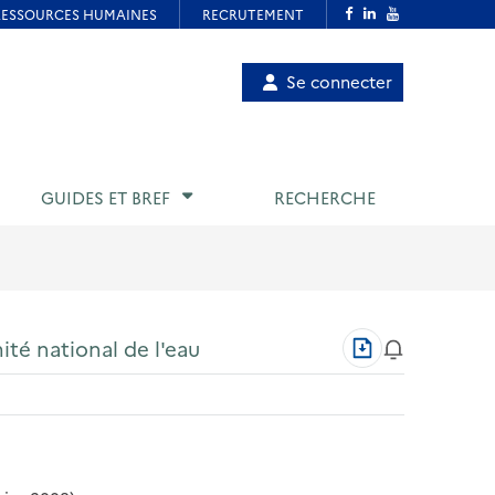
Menu
Se connecter
de
compte
utilisateur
GUIDES ET BREF
RECHERCHE
Télécharger
ité national de l'eau
au
format
PDF