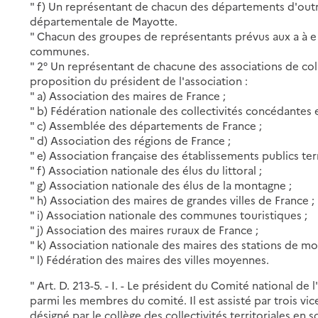
" f) Un représentant de chacun des départements d'outre
départementale de Mayotte.
" Chacun des groupes de représentants prévus aux a à 
communes.
" 2° Un représentant de chacune des associations de colle
proposition du président de l'association :
" a) Association des maires de France ;
" b) Fédération nationale des collectivités concédantes e
" c) Assemblée des départements de France ;
" d) Association des régions de France ;
" e) Association française des établissements publics terr
" f) Association nationale des élus du littoral ;
" g) Association nationale des élus de la montagne ;
" h) Association des maires de grandes villes de France ;
" i) Association nationale des communes touristiques ;
" j) Association des maires ruraux de France ;
" k) Association nationale des maires des stations de mo
" l) Fédération des maires des villes moyennes.
" Art. D. 213-5. - I. - Le président du Comité national d
parmi les membres du comité. Il est assisté par trois vi
désigné par le collège des collectivités territoriales en 