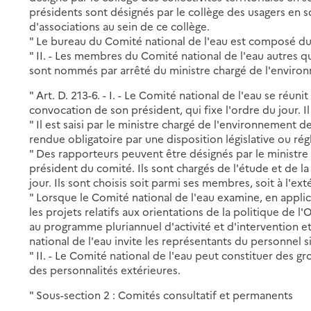
présidents sont désignés par le collège des usagers en s
d'associations au sein de ce collège.
" Le bureau du Comité national de l'eau est composé du 
" II. - Les membres du Comité national de l'eau autres que
sont nommés par arrêté du ministre chargé de l'enviro
" Art. D. 213-6. - I. - Le Comité national de l'eau se réu
convocation de son président, qui fixe l'ordre du jour. I
" Il est saisi par le ministre chargé de l'environnement 
rendue obligatoire par une disposition législative ou ré
" Des rapporteurs peuvent être désignés par le ministr
président du comité. Ils sont chargés de l'étude et de la 
jour. Ils sont choisis soit parmi ses membres, soit à l'ex
" Lorsque le Comité national de l'eau examine, en applica
les projets relatifs aux orientations de la politique de l
au programme pluriannuel d'activité et d'intervention e
national de l'eau invite les représentants du personnel s
" II. - Le Comité national de l'eau peut constituer des g
des personnalités extérieures.
" Sous-section 2 : Comités consultatif et permanents