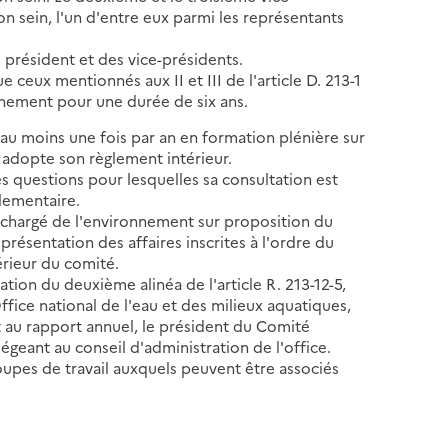
on sein, l'un d'entre eux parmi les représentants
président et des vice-présidents.
 ceux mentionnés aux II et III de l'article D. 213-1
nnement pour une durée de six ans.
nit au moins une fois par an en formation plénière sur
l adopte son règlement intérieur.
des questions pour lesquelles sa consultation est
glementaire.
e chargé de l'environnement sur proposition du
présentation des affaires inscrites à l'ordre du
térieur du comité.
tion du deuxième alinéa de l'article R. 213-12-5,
'Office national de l'eau et des milieux aquatiques,
t au rapport annuel, le président du Comité
iégeant au conseil d'administration de l'office.
roupes de travail auxquels peuvent être associés