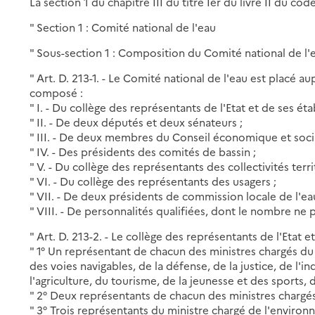
La section 1 du chapitre III du titre Ier du livre II du co
" Section 1 : Comité national de l'eau
" Sous-section 1 : Composition du Comité national de l'
" Art. D. 213-1. - Le Comité national de l'eau est placé a
composé :
" I. - Du collège des représentants de l'Etat et de ses ét
" II. - De deux députés et deux sénateurs ;
" III. - De deux membres du Conseil économique et socia
" IV. - Des présidents des comités de bassin ;
" V. - Du collège des représentants des collectivités territ
" VI. - Du collège des représentants des usagers ;
" VII. - De deux présidents de commission locale de l'ea
" VIII. - De personnalités qualifiées, dont le nombre ne p
" Art. D. 213-2. - Le collège des représentants de l'Etat
" 1° Un représentant de chacun des ministres chargés d
des voies navigables, de la défense, de la justice, de l'i
l'agriculture, du tourisme, de la jeunesse et des sports,
" 2° Deux représentants de chacun des ministres chargés d
" 3° Trois représentants du ministre chargé de l'environ