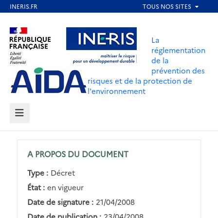
Aller
au
Aller au contenu
Aller au menu
contenu
La
principal
réglementation
de la
Aller au pied de page
prévention des
risques et de la protection de
l'environnement
MENU
A PROPOS DU DOCUMENT
Type :
Décret
État :
en vigueur
Date de signature :
21/04/2008
Date de publication :
23/04/2008