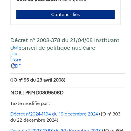
Contenus liés
Décret n° 2008-378 du 21/04/08 instituant
un conseil de politique nucléaire
Télécharger
au
format
PDF
(JO n° 96 du 23 avril 2008)
NOR : PRMD0809506D
Texte modifié par :
Décret n°2024-1194 du 19 décembre 2024
(JO n° 303
du 22 décembre 2024)
Décret n° 2023-1383 du 30 décembre 2023
(JO n° 304