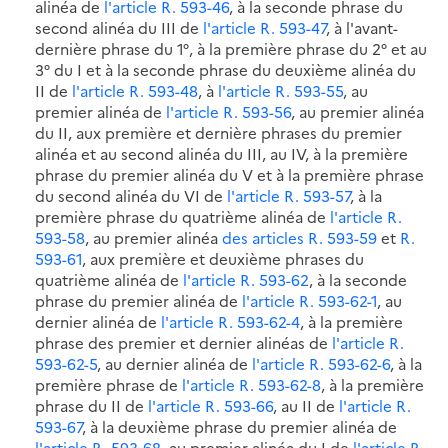
alinéa de
l'article R. 593-46
, à la seconde phrase du
second alinéa du III de
l'article R. 593-47
, à l'avant-
dernière phrase du 1°, à la première phrase du 2° et au
3° du I et à la seconde phrase du deuxième alinéa du
II de
l'article R. 593-48
, à
l'article R. 593-55
, au
premier alinéa de
l'article R. 593-56
, au premier alinéa
du II, aux première et dernière phrases du premier
alinéa et au second alinéa du III, au IV, à la première
phrase du premier alinéa du V et à la première phrase
du second alinéa du VI de
l'article R. 593-57
, à la
première phrase du quatrième alinéa de
l'article R.
593-58
, au premier alinéa
des articles R. 593-59
et
R.
593-61
, aux première et deuxième phrases du
quatrième alinéa de
l'article R. 593-62
, à la seconde
phrase du premier alinéa de
l'article R. 593-62-1
, au
dernier alinéa de
l'article R. 593-62-4
, à la première
phrase des premier et dernier alinéas de
l'article R.
593-62-5
, au dernier alinéa de
l'article R. 593-62-6
, à la
première phrase de
l'article R. 593-62-8
, à la première
phrase du II de
l'article R. 593-66
, au II de
l'article R.
593-67
, à la deuxième phrase du premier alinéa de
l'article R. 593-68
, au premier alinéa du I de
l'article R.