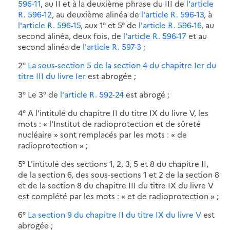
596-11
, au II et à la deuxième phrase du III de
l'article
R. 596-12
, au deuxième alinéa de
l'article R. 596-13
, à
l'article R. 596-15
, aux 1° et 5° de
l'article R. 596-16
, au
second alinéa, deux fois, de
l'article R. 596-17
et au
second alinéa de
l'article R. 597-3
;
2°
La sous-section 5 de la section 4 du chapitre Ier du
titre III du livre Ier
est abrogée ;
3° Le 3° de
l'article R. 592-24
est abrogé ;
4° A l'intitulé du chapitre II du titre IX du livre V, les
mots : « l'Institut de radioprotection et de sûreté
nucléaire » sont remplacés par les mots : « de
radioprotection » ;
5° L'intitulé des sections 1, 2, 3, 5 et 8 du chapitre II,
de la section 6, des sous-sections 1 et 2 de la section 8
et de la section 8 du chapitre III du titre IX du livre V
est complété par les mots : « et de radioprotection » ;
6°
La section 9 du chapitre II du titre IX du livre V
est
abrogée ;