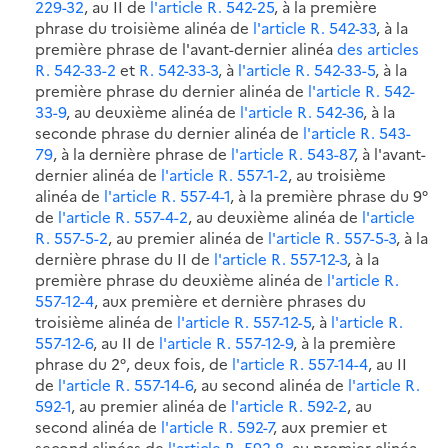
229-32
, au II de
l'article R. 542-25
, à la première
phrase du troisième alinéa de
l'article R. 542-33
, à la
première phrase de l'avant-dernier alinéa
des articles
R. 542-33-2
et
R. 542-33-3
, à
l'article R. 542-33-5
, à la
première phrase du dernier alinéa de
l'article R. 542-
33-9
, au deuxième alinéa de
l'article R. 542-36
, à la
seconde phrase du dernier alinéa de
l'article R. 543-
79
, à la dernière phrase de
l'article R. 543-87
, à l'avant-
dernier alinéa de
l'article R. 557-1-2
, au troisième
alinéa de
l'article R. 557-4-1
, à la première phrase du 9°
de
l'article R. 557-4-2
, au deuxième alinéa de
l'article
R. 557-5-2
, au premier alinéa de
l'article R. 557-5-3
, à la
dernière phrase du II de
l'article R. 557-12-3
, à la
première phrase du deuxième alinéa de
l'article R.
557-12-4
, aux première et dernière phrases du
troisième alinéa de
l'article R. 557-12-5
, à
l'article R.
557-12-6
, au II de
l'article R. 557-12-9
, à la première
phrase du 2°, deux fois, de
l'article R. 557-14-4
, au II
de
l'article R. 557-14-6
, au second alinéa de
l'article R.
592-1
, au premier alinéa de
l'article R. 592-2
, au
second alinéa de
l'article R. 592-7
, aux premier et
second alinéas de
l'article R. 592-8
, au premier alinéa