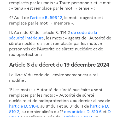
remplacés par les mots : « Toute personne » et le mot
: « tenu » est remplacé par le mot : « tenue » ;
4° Au II de
l'article R. 596-12
, le mot : « agent » est
remplacé par le mot : « membre ».
II.
Au n du 3° de l'article R. 114-2
du code de la
sécurité intérieure
, les mots : « agents de l'Autorité de
sûreté nucléaire » sont remplacés par les mots : «
personnels de l'Autorité de sûreté nucléaire et de
radioprotection ».
Article 3 du décret du 19 décembre 2024
Le livre V du code de l'environnement est ainsi
modifié :
1° Les mots : « Autorité de sûreté nucléaire » sont
remplacés par les mots : « Autorité de sûreté
nucléaire et de radioprotection » au dernier alinéa de
l'article D. 510-1
, au 8° du I et au 3° du II de
l'article D.
510-2
, au dernier alinéa du 1°
des articles D. 510-6
et
D.
510-7
, au onzième alinéa de
l'article D. 542-15
, au