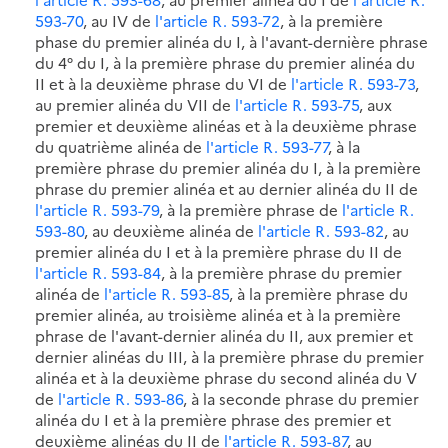
593-70
, au IV de
l'article R. 593-72
, à la première
phase du premier alinéa du I, à l'avant-dernière phrase
du 4° du I, à la première phrase du premier alinéa du
II et à la deuxième phrase du VI de
l'article R. 593-73
,
au premier alinéa du VII de
l'article R. 593-75
, aux
premier et deuxième alinéas et à la deuxième phrase
du quatrième alinéa de
l'article R. 593-77
, à la
première phrase du premier alinéa du I, à la première
phrase du premier alinéa et au dernier alinéa du II de
l'article R. 593-79
, à la première phrase de
l'article R.
593-80
, au deuxième alinéa de
l'article R. 593-82
, au
premier alinéa du I et à la première phrase du II de
l'article R. 593-84
, à la première phrase du premier
alinéa de
l'article R. 593-85
, à la première phrase du
premier alinéa, au troisième alinéa et à la première
phrase de l'avant-dernier alinéa du II, aux premier et
dernier alinéas du III, à la première phrase du premier
alinéa et à la deuxième phrase du second alinéa du V
de
l'article R. 593-86
, à la seconde phrase du premier
alinéa du I et à la première phrase des premier et
deuxième alinéas du II de
l'article R. 593-87
, au