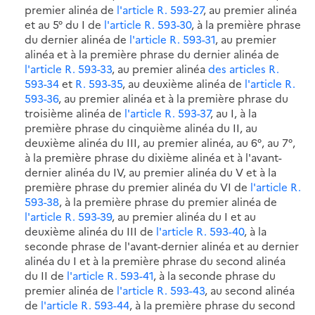
premier alinéa de
l'article R. 593-27
, au premier alinéa
et au 5° du I de
l'article R. 593-30
, à la première phrase
du dernier alinéa de
l'article R. 593-31
, au premier
alinéa et à la première phrase du dernier alinéa de
l'article R. 593-33
, au premier alinéa
des articles R.
593-34
et
R. 593-35
, au deuxième alinéa de
l'article R.
593-36
, au premier alinéa et à la première phrase du
troisième alinéa de
l'article R. 593-37
, au I, à la
première phrase du cinquième alinéa du II, au
deuxième alinéa du III, au premier alinéa, au 6°, au 7°,
à la première phrase du dixième alinéa et à l'avant-
dernier alinéa du IV, au premier alinéa du V et à la
première phrase du premier alinéa du VI de
l'article R.
593-38
, à la première phrase du premier alinéa de
l'article R. 593-39
, au premier alinéa du I et au
deuxième alinéa du III de
l'article R. 593-40
, à la
seconde phrase de l'avant-dernier alinéa et au dernier
alinéa du I et à la première phrase du second alinéa
du II de
l'article R. 593-41
, à la seconde phrase du
premier alinéa de
l'article R. 593-43
, au second alinéa
de
l'article R. 593-44
, à la première phrase du second