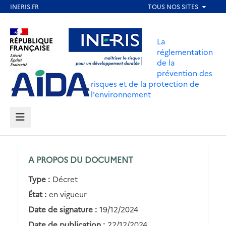
Aller
au
Aller au contenu
Aller au menu
contenu
La
principal
réglementation
de la
Aller au pied de page
prévention des
risques et de la protection de
l'environnement
MENU
A PROPOS DU DOCUMENT
Type :
Décret
État :
en vigueur
Date de signature :
19/12/2024
Date de publication :
22/12/2024