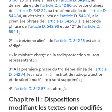
dernier alinéa de
l'article D. 542-80
, au second alinéa
de
l'article D. 542-82
, au troisième alinéa de
l'article D.
542-84
, au dernier alinéa de
l'article D. 542-91
, à la
première phrase de
l'article D. 542-93
, à la seconde
phrase de
l'article D. 542-96
et au 12° de
l'article D.
594-1
;
2° Le treizième alinéa de
l'article D. 542-15
est ainsi
rédigé :
« - le ministre chargé de la radioprotection ou son
représentant ; »
3° A la première phrase du troisième alinéa de
l'article
D. 542-74
, les mots : «, à l'Institut de radioprotection
et de sûreté nucléaire » sont supprimés ;
4°
L'article D. 542-87
est abrogé.
Chapitre II : D
ispositions
modifiant les textes non codifiés