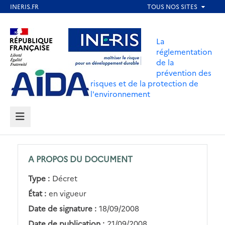
Aller
au
Aller au contenu
Aller au menu
contenu
La
principal
réglementation
de la
Aller au pied de page
prévention des
risques et de la protection de
l'environnement
MENU
A PROPOS DU DOCUMENT
Type :
Décret
État :
en vigueur
Date de signature :
18/09/2008
Date de publication :
21/09/2008