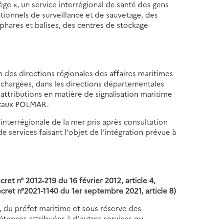
ge «, un service interrégional de santé des gens
tionnels de surveillance et de sauvetage, des
phares et balises, des centres de stockage
n des directions régionales des affaires maritimes
s chargées, dans les directions départementales
s attributions en matière de signalisation maritime
ntaux POLMAR.
 interrégionale de la mer pris après consultation
 services faisant l'objet de l'intégration prévue à
ret n° 2012-219 du 16 février 2012, article 4,
cret n°2021-1140 du 1er septembre 2021, article 8)
n, du préfet maritime et sous réserve des
ences attribuées à d'autres services ou