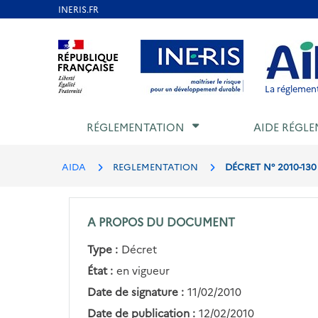
Aller
au
Aller au contenu
Aller au menu
Aller au p
contenu
principal
La réglement
RÉGLEMENTATION
AIDE RÉGLE
AIDA
REGLEMENTATION
DÉCRET N° 2010-130
A PROPOS DU DOCUMENT
Type :
Décret
État :
en vigueur
Date de signature :
11/02/2010
Date de publication :
12/02/2010