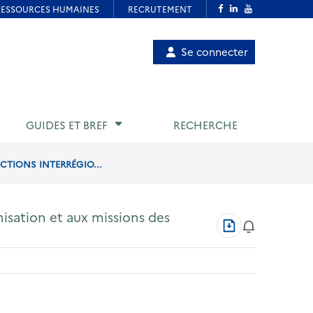
Menu
Se connecter
de
compte
utilisateur
GUIDES ET BREF
RECHERCHE
ECTIONS INTERRÉGIO...
anisation et aux missions des
Télécharger
au
format
PDF