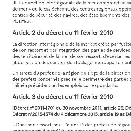
III.
La direction interrégionale de la mer comprend un siè
de mer » et, le cas échéant, des centres régionaux opéra
centres de sécurité des navires, des établissements des 
POLMAR.
Article 2 du décret du 11 février 2010
La direction interrégionale de la mer est créée par fusio
de son ressort et par intégration des parties de service
des territoires et de la mer de son ressort, d'exercer le
et de gestion des centres de stockage interdéparteme
Un arrêté du préfet de la région du siège de la direction
des préfets concernés précise le périmètre des parties de
l'alinéa précédent, et les emplois correspondants.
Article 3 du décret du 11 février 2010
(Décret n° 2011-1701 du 30 novembre 2011, article 26, Déc
Décret n°2015-1574 du 4 décembre 2015, article 19 et Dé
I.
Dans son ressort, sous l'autorité des préfets de régio
compétences des préfets de département et des compét