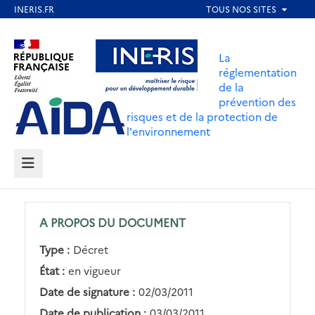
Aller
au
Aller au contenu
Aller au menu
contenu
La
principal
réglementation
de la
Aller au pied de page
prévention des
risques et de la protection de
l'environnement
MENU
A PROPOS DU DOCUMENT
Type :
Décret
État :
en vigueur
Date de signature :
02/03/2011
Date de publication :
03/03/2011