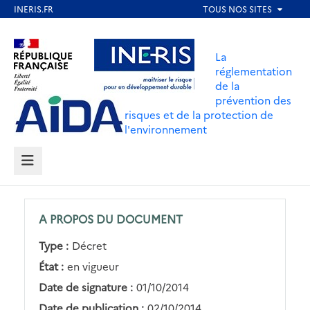
Aller
au
Aller au contenu
Aller au menu
contenu
La
principal
réglementation
de la
Aller au pied de page
prévention des
risques et de la protection de
l'environnement
MENU
A PROPOS DU DOCUMENT
Type :
Décret
État :
en vigueur
Date de signature :
01/10/2014
Date de publication :
02/10/2014