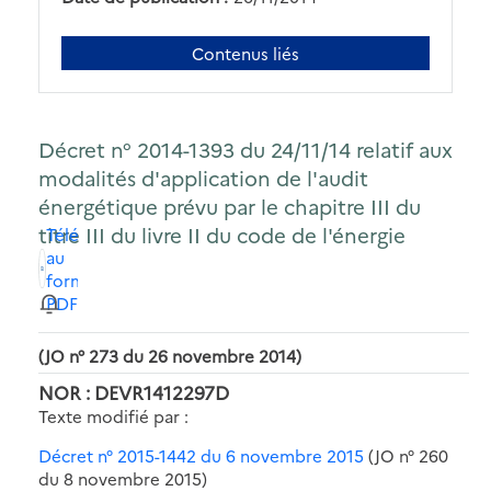
Contenus liés
Décret n° 2014-1393 du 24/11/14 relatif aux
modalités d'application de l'audit
énergétique prévu par le chapitre III du
titre III du livre II du code de l'énergie
Télécharger
au
format
PDF
(JO n° 273 du 26 novembre 2014)
NOR : DEVR1412297D
Texte modifié par :
Décret n° 2015-1442 du 6 novembre 2015
(JO n° 260
du 8 novembre 2015)