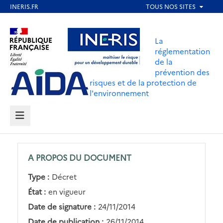
Aller
au
Aller au contenu
Aller au menu
contenu
La
principal
réglementation
de la
Aller au pied de page
prévention des
risques et de la protection de
l'environnement
MENU
A PROPOS DU DOCUMENT
Type :
Décret
État :
en vigueur
Date de signature :
24/11/2014
Date de publication :
26/11/2014