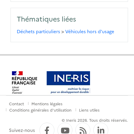
Thématiques liées
Déchets particuliers
>
Véhicules hors d'usage
Contact
Mentions légales
Menu
Conditions générales d'utilisation
Liens utiles
de
© Ineris 2026. Tous droits réservés.
pied
Facebook
YouTube
Flux RSS
LinkedI
Suivez-nous