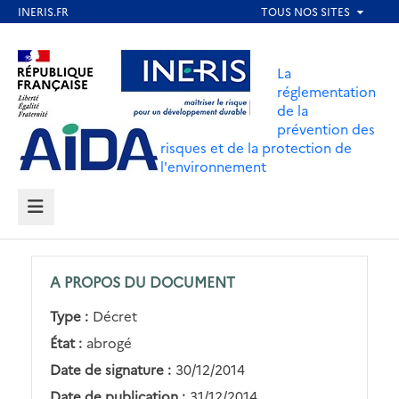
Aller
au
Aller au contenu
Aller au menu
contenu
La
principal
réglementation
de la
Aller au pied de page
prévention des
risques et de la protection de
l'environnement
MENU
A PROPOS DU DOCUMENT
Type :
Décret
État :
abrogé
Date de signature :
30/12/2014
Date de publication :
31/12/2014