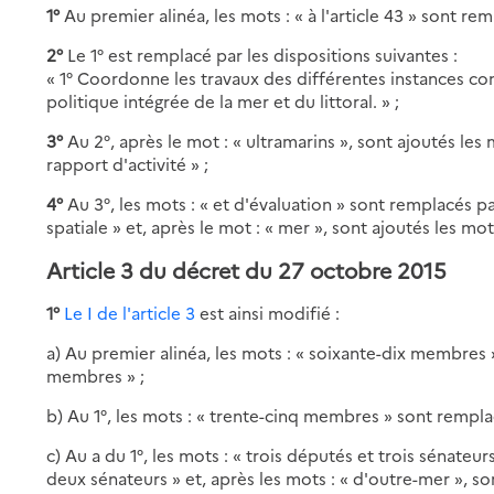
1°
Au premier alinéa, les mots : « à l'article 43 » sont remp
2°
Le 1° est remplacé par les dispositions suivantes :
« 1° Coordonne les travaux des différentes instances co
politique intégrée de la mer et du littoral. » ;
3°
Au 2°, après le mot : « ultramarins », sont ajoutés les
rapport d'activité » ;
4°
Au 3°, les mots : « et d'évaluation » sont remplacés par
spatiale » et, après le mot : « mer », sont ajoutés les mots 
Article 3 du décret du 27 octobre 2015
1°
Le I de l'article 3
est ainsi modifié :
a) Au premier alinéa, les mots : « soixante-dix membres
membres » ;
b) Au 1°, les mots : « trente-cinq membres » sont rempla
c) Au a du 1°, les mots : « trois députés et trois sénate
deux sénateurs » et, après les mots : « d'outre-mer », son