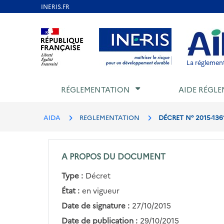
Aller
au
Aller au contenu
Aller au menu
Aller au p
contenu
principal
La réglement
RÉGLEMENTATION
AIDE RÉGLE
AIDA
REGLEMENTATION
DÉCRET N° 2015-136
A PROPOS DU DOCUMENT
Type :
Décret
État :
en vigueur
Date de signature :
27/10/2015
Date de publication :
29/10/2015