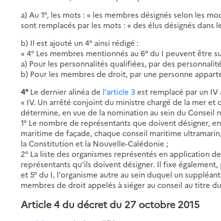
a) Au 1°, les mots : « les membres désignés selon les mod
sont remplacés par les mots : « des élus désignés dans 
b) Il est ajouté un 4° ainsi rédigé :
« 4° Les membres mentionnés au 6° du I peuvent être su
a) Pour les personnalités qualifiées, par des personnali
b) Pour les membres de droit, par une personne appart
4°
Le dernier alinéa de
l'article 3
est remplacé par un IV a
« IV. Un arrêté conjoint du ministre chargé de la mer et
détermine, en vue de la nomination au sein du Conseil na
1° Le nombre de représentants que doivent désigner, en 
maritime de façade, chaque conseil maritime ultramarin, 
la Constitution et la Nouvelle-Calédonie ;
2° La liste des organismes représentés en application des
représentants qu'ils doivent désigner. Il fixe égalemen
et 5° du I, l'organisme autre au sein duquel un suppléant 
membres de droit appelés à siéger au conseil au titre du 
Article 4 du décret du 27 octobre 2015