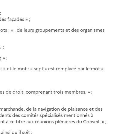
:
es façades » ;
s mots : « , de leurs groupements et des organismes
» ;
 » ;
pt » et le mot : « sept » est remplacé par le mot «
es de droit, comprenant trois membres. » ;
e marchande, de la navigation de plaisance et des
sidents des comités spécialisés mentionnés à
nt à ce titre aux réunions plénières du Conseil. » ;
ainsi qu'il suit :