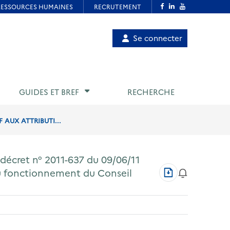
Menu
Se connecter
de
compte
utilisateur
GUIDES ET BREF
RECHERCHE
 AUX ATTRIBUTI...
 décret n° 2011-637 du 09/06/11
Télécharger
 au fonctionnement du Conseil
au
format
PDF