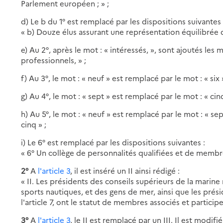
Parlement européen ; » ;
d) Le b du 1° est remplacé par les dispositions suivantes 
« b) Douze élus assurant une représentation équilibrée d
e) Au 2°, après le mot : « intéressés, », sont ajoutés le
professionnels, » ;
f) Au 3°, le mot : « neuf » est remplacé par le mot : « six 
g) Au 4°, le mot : « sept » est remplacé par le mot : « cinq
h) Au 5°, le mot : « neuf » est remplacé par le mot : « se
cinq » ;
i) Le 6° est remplacé par les dispositions suivantes :
« 6° Un collège de personnalités qualifiées et de membr
2°
A
l'article 3
, il est inséré un II ainsi rédigé :
« II. Les présidents des conseils supérieurs de la marin
sports nautiques, et des gens de mer, ainsi que les pré
l'article 7, ont le statut de membres associés et participe
3°
A
l'article 3
, le II est remplacé par un III. Il est modifié 