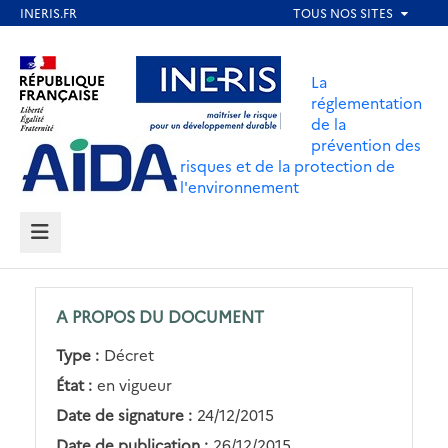
Aller
au
Aller au contenu
Aller au menu
contenu
La
principal
réglementation
de la
Aller au pied de page
prévention des
risques et de la protection de
l'environnement
MENU
A PROPOS DU DOCUMENT
Type :
Décret
État :
en vigueur
Date de signature :
24/12/2015
Date de publication :
26/12/2015