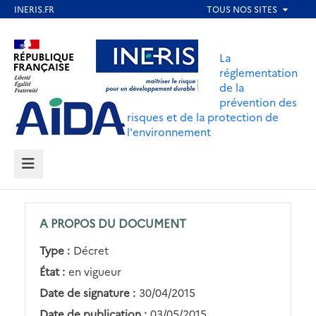
Aller
au
Aller au contenu
Aller au menu
contenu
La
principal
réglementation
de la
Aller au pied de page
prévention des
risques et de la protection de
l'environnement
MENU
A PROPOS DU DOCUMENT
Type :
Décret
État :
en vigueur
Date de signature :
30/04/2015
Date de publication :
03/05/2015