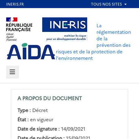
Aller
au
Aller au contenu
Aller au menu
contenu
La
principal
réglementation
de la
Aller au pied de page
prévention des
risques et de la protection de
l'environnement
MENU
A PROPOS DU DOCUMENT
Type :
Décret
État :
en vigueur
Date de signature :
14/09/2021
Date de publication :
15/09/2021