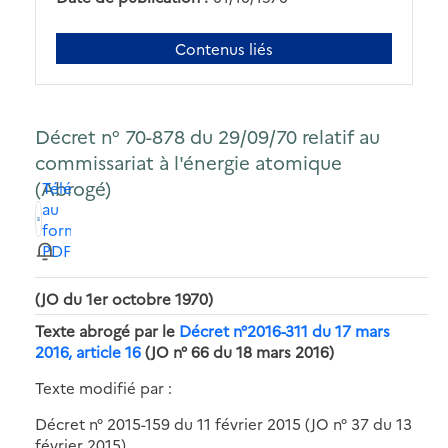
Contenus liés
Décret n° 70-878 du 29/09/70 relatif au
commissariat à l'énergie atomique
(Abrogé)
Télécharger
au
format
PDF
(JO du 1er octobre 1970)
Texte abrogé par le
Décret n°2016-311 du 17 mars
2016, article 16
(JO n° 66 du 18 mars 2016)
Texte modifié par :
Décret n° 2015-159 du 11 février 2015 (JO n° 37 du 13
février 2015)