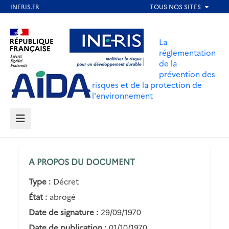
Aller
au
Aller au contenu
Aller au menu
contenu
La
principal
réglementation
de la
Aller au pied de page
prévention des
risques et de la protection de
l'environnement
MENU
A PROPOS DU DOCUMENT
Type :
Décret
État :
abrogé
Date de signature :
29/09/1970
Date de publication :
01/10/1970