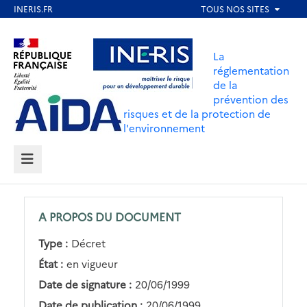
Aller
au
Aller au contenu
Aller au menu
contenu
La
principal
réglementation
de la
Aller au pied de page
prévention des
risques et de la protection de
l'environnement
MENU
A PROPOS DU DOCUMENT
Type :
Décret
État :
en vigueur
Date de signature :
20/06/1999
Date de publication :
20/06/1999