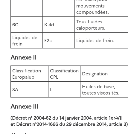
mouvements
compoundées.
Tous fluides
6C
K.4d
caloporteurs.
Liquides de
E2c
Liquides de frein.
frein
Annexe II
Classification
Classification
Désignation
Europalub
CPL
Huiles de base,
8A
L
toutes viscosités.
Annexe III
(Décret n° 2004-62 du 14 janvier 2004, article 1er-VII
et Décret n°2014-1666 du 29 décembre 2014, article 3)