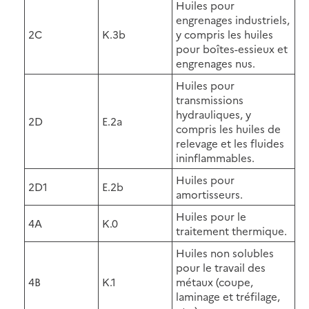
Huiles pour
engrenages industriels,
2C
K.3b
y compris les huiles
pour boîtes-essieux et
engrenages nus.
Huiles pour
transmissions
hydrauliques, y
2D
E.2a
compris les huiles de
relevage et les fluides
ininflammables.
Huiles pour
2D1
E.2b
amortisseurs.
Huiles pour le
4A
K.0
traitement thermique.
Huiles non solubles
pour le travail des
4B
K.1
métaux (coupe,
laminage et tréfilage,