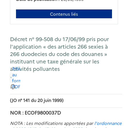
Contenus liés
Décret n° 99-508 du 17/06/99 pris pour
l'application « des articles 266 sexies à
266 duodecies du code des douanes »
instituant une taxe générale sur les
activités polluantes
Télécharger
au
format
PDF
(JO n° 141 du 20 juin 1999)
NOR : ECOF9800037D
NOTA : Les modifications apportées par
l'ordonnance