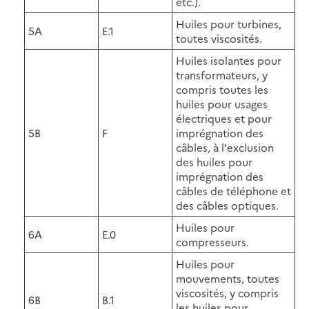
etc.).
Huiles pour turbines,
5A
E.1
toutes viscosités.
Huiles isolantes pour
transformateurs, y
compris toutes les
huiles pour usages
électriques et pour
5B
F
imprégnation des
câbles, à l'exclusion
des huiles pour
imprégnation des
câbles de téléphone et
des câbles optiques.
Huiles pour
6A
E.0
compresseurs.
Huiles pour
mouvements, toutes
viscosités, y compris
6B
B.1
les huiles pour