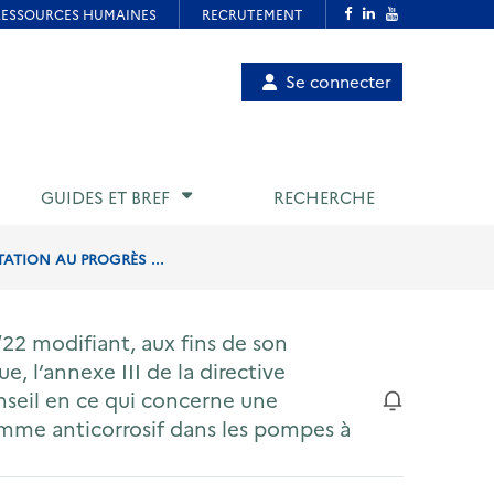
Menu
Se connecter
de
compte
utilisateur
GUIDES ET BREF
RECHERCHE
TATION AU PROGRÈS ...
22 modifiant, aux fins de son
e, l’annexe III de la directive
seil en ce qui concerne une
mme anticorrosif dans les pompes à