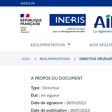
Aller
au
Aller au contenu
Aller au menu
Aller au p
contenu
principal
La réglement
RÉGLEMENTATION
AIDE RÉGLE
AIDA
REGLEMENTATION
DIRECTIVE DÉLÉGUÉE
A PROPOS DU DOCUMENT
Type :
Directive
État :
en vigueur
Date de signature :
28/10/2022
Date de publication :
26/01/2023