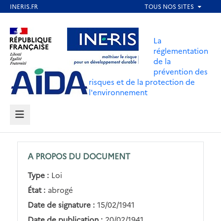
Aller
au
Aller au contenu
Aller au menu
contenu
La
principal
réglementation
de la
Aller au pied de page
prévention des
risques et de la protection de
l'environnement
MENU
A PROPOS DU DOCUMENT
Type :
Loi
État :
abrogé
Date de signature :
15/02/1941
Date de publication :
20/02/1941