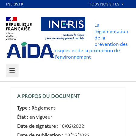
Aller
au
Aller au contenu
Aller au menu
contenu
La
principal
réglementation
de la
Aller au pied de page
prévention des
risques et de la protection de
l'environnement
MENU
A PROPOS DU DOCUMENT
Type :
Règlement
État :
en vigueur
Date de signature :
16/02/2022
Date de publication :
03/05/2022