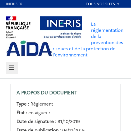
Aller
au
Aller au contenu
Aller au menu
contenu
La
principal
réglementation
de la
Aller au pied de page
prévention des
risques et de la protection de
l'environnement
MENU
A PROPOS DU DOCUMENT
Type :
Règlement
État :
en vigueur
Date de signature :
31/10/2019
Date de publication :
04/11/2019