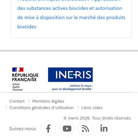
des substances actives biocides et autorisation
de mise à disposition sur le marché des produits
biocides
Contact
Mentions légales
Menu
Conditions générales d'utilisation
Liens utiles
de
© Ineris 2026. Tous droits réservés.
pied
Facebook
YouTube
Flux RSS
LinkedI
Suivez-nous
de