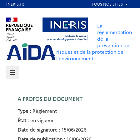
Aller
au
Aller au contenu
Aller au menu
contenu
La
principal
réglementation
de la
Aller au pied de page
prévention des
risques et de la protection de
l'environnement
MENU
A PROPOS DU DOCUMENT
Type :
Règlement
État :
en vigueur
Date de signature :
15/06/2026
Date de publication :
16/06/2026