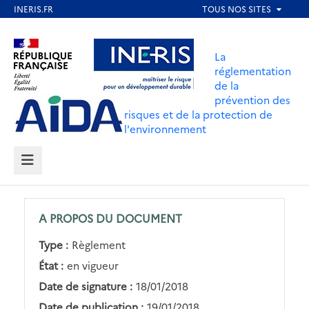
Aller
au
Aller au contenu
Aller au menu
contenu
La
principal
réglementation
de la
Aller au pied de page
prévention des
risques et de la protection de
l'environnement
MENU
A PROPOS DU DOCUMENT
Type :
Règlement
État :
en vigueur
Date de signature :
18/01/2018
Date de publication :
19/01/2018