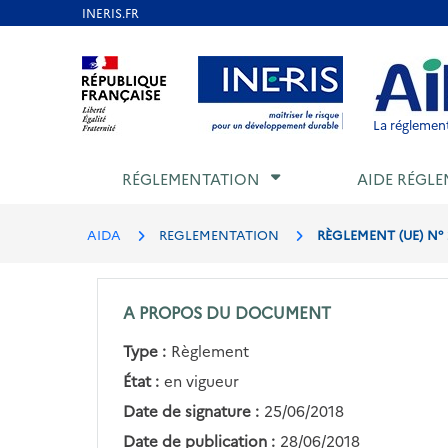
Aller
au
Aller au contenu
Aller au menu
Aller au p
contenu
principal
La réglement
RÉGLEMENTATION
AIDE RÉGLE
AIDA
REGLEMENTATION
RÈGLEMENT (UE) N° 
A PROPOS DU DOCUMENT
Type :
Règlement
État :
en vigueur
Date de signature :
25/06/2018
Date de publication :
28/06/2018