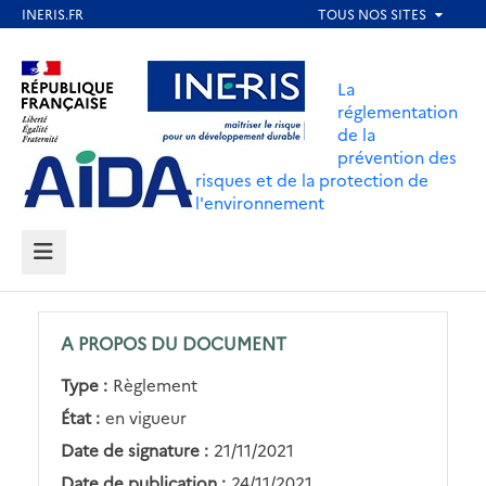
Aller
au
Aller au contenu
Aller au menu
contenu
La
principal
réglementation
de la
Aller au pied de page
prévention des
risques et de la protection de
l'environnement
MENU
A PROPOS DU DOCUMENT
Type :
Règlement
État :
en vigueur
Date de signature :
21/11/2021
Date de publication :
24/11/2021