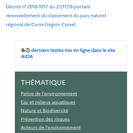
Décret n° 2018-1017 du 21/11/18 portant
renouvellement du classement du parc naturel
régional de Corse (région Corse)
📝🕔
derniers textes mis en ligne dans le site
AIDA
THÉMATIQUE
Police de l'environnement
Eau et milieux aquatiques
Nature et Biodiversité
Prévention des risques
Acteurs de l'environnement