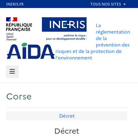
Aller
au
Aller au contenu
Aller au menu
contenu
La
principal
réglementation
de la
Aller au pied de page
prévention des
risques et de la protection de
l'environnement
MENU
Corse
Décret
Décret