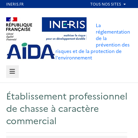
Aller
au
Aller au contenu
Aller au menu
contenu
La
principal
réglementation
de la
Aller au pied de page
prévention des
risques et de la protection de
l'environnement
MENU
Établissement professionnel
de chasse à caractère
commercial