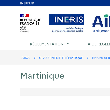
Aller
au
Aller au contenu
Aller au menu
Aller au p
contenu
principal
La réglement
RÉGLEMENTATION
AIDE RÉGLE
AIDA
CLASSEMENT THÉMATIQUE
Nature et B
Martinique