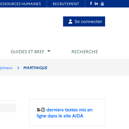
Menu
Se connecter
de
compte
utilisateur
GUIDES ET BREF
RECHERCHE
gionaux
MARTINIQUE
📝🕔
derniers textes mis en
ligne dans le site AIDA