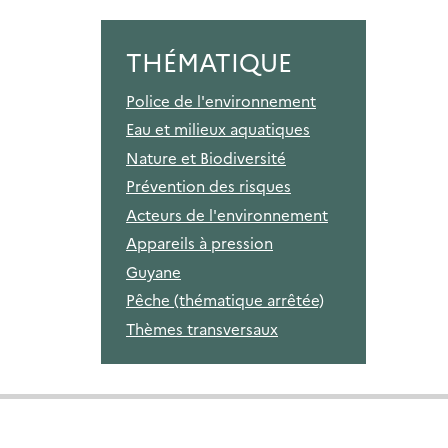
THÉMATIQUE
Police de l'environnement
Eau et milieux aquatiques
Nature et Biodiversité
Prévention des risques
Acteurs de l'environnement
Appareils à pression
Guyane
Pêche (thématique arrêtée)
Thèmes transversaux