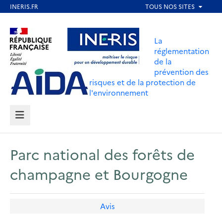
Aller
au
Aller au contenu
Aller au menu
contenu
La
principal
réglementation
de la
Aller au pied de page
prévention des
risques et de la protection de
l'environnement
MENU
Parc national des forêts de
champagne et Bourgogne
Avis