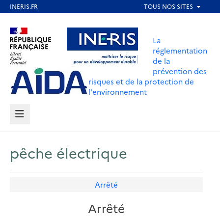
Aller
au
Aller au contenu
Aller au menu
contenu
La
principal
réglementation
de la
Aller au pied de page
prévention des
risques et de la protection de
l'environnement
MENU
pêche électrique
Arrêté
Arrêté