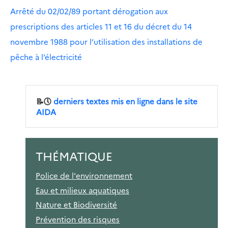
Arrêté du 02/02/89 portant dérogation aux
prescriptions des articles 11 et 16 du décret du 14
novembre 1988 pour l’utilisation des installations de
pêche à l’électricité
📝🕔
derniers textes mis en ligne dans le site
AIDA
THÉMATIQUE
Police de l'environnement
Eau et milieux aquatiques
Nature et Biodiversité
Prévention des risques