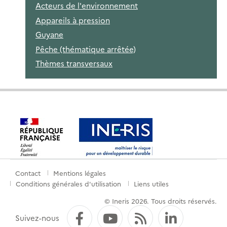
Acteurs de l'environnement
Appareils à pression
Guyane
Pêche (thématique arrêtée)
Thèmes transversaux
Contact
Mentions légales
Menu
Conditions générales d'utilisation
Liens utiles
de
© Ineris 2026. Tous droits réservés.
pied
Facebook
YouTube
Flux RSS
LinkedI
Suivez-nous