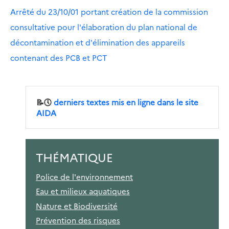
Arrêté du 23/10/01 portant création de la commission
consultative pour l'élaboration du plan national de
décontamination et d'élimination des appareils
contenant des PCB et PCT
📝🕔
derniers textes mis en ligne dans le site
AIDA
THÉMATIQUE
Police de l'environnement
Eau et milieux aquatiques
Nature et Biodiversité
Prévention des risques