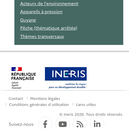
Acteurs de l'environnement
Appareils à pression
Guyane
Pêche (thématique arrêtée)
Thèmes transversaux
Contact
Mentions légales
Menu
Conditions générales d'utilisation
Liens utiles
de
© Ineris 2026. Tous droits réservés.
pied
Facebook
YouTube
Flux RSS
LinkedI
Suivez-nous