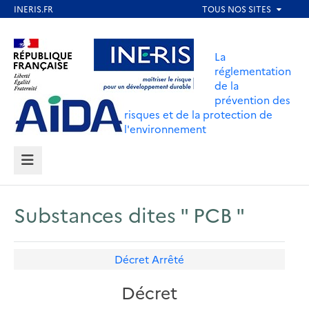
Aller
au
Aller au contenu
Aller au menu
contenu
La
principal
réglementation
de la
Aller au pied de page
prévention des
risques et de la protection de
l'environnement
MENU
Substances dites " PCB "
Décret
Arrêté
Décret