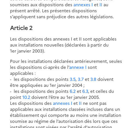
soumises aux dispositions des
annexes I
et
II
au
présent arrêté. Les présentes dispositions
s’appliquent sans préjudice des autres législations.
Article 2
Les dispositions des annexes I et II sont applicables
aux installations nouvelles (déclarées à partir du
1er janvier 2003).
Pour les installations déclarées antérieurement, seules
les dispositions ci-après de l’
annexe I
sont
applicables :
- les dispositions des points
3.5
,
3.7
et
3.8
doivent
être appliquées au 1er janvier 2004 ;
- les dispositions des points
6.2
et
6.3
, et celles du
point
10.2
doivent l’être au 1er janvier 2005.
Les dispositions des
annexes I
et
II
ne sont pas
applicables aux installations classées incluses dans un
établissement qui comporte au moins une installation
soumise au régime de l’autorisation dès lors que ces
installations sont visées par l’arrêté d’autorisation.