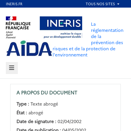
Aller
au
Aller au contenu
Aller au menu
contenu
La
principal
réglementation
de la
Aller au pied de page
prévention des
risques et de la protection de
l'environnement
MENU
A PROPOS DU DOCUMENT
Type :
Texte abrogé
État :
abrogé
Date de signature :
02/04/2002
Date de publication :
04/05/2002