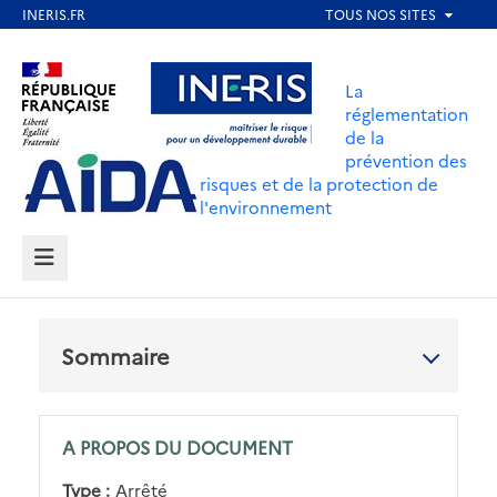
Aller
au
Aller au contenu
Aller au menu
contenu
La
principal
réglementation
de la
Aller au pied de page
prévention des
risques et de la protection de
l'environnement
MENU
Sommaire
A PROPOS DU DOCUMENT
Type :
Arrêté