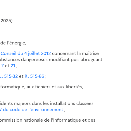
 2025)
de l'énergie,
Conseil du 4 juillet 2012
concernant la maîtrise
substances dangereuses modifiant puis abrogeant
s 7
et
21
;
 L. 515-32
et
R. 515-86
;
informatique, aux fichiers et aux libertés,
idents majeurs dans les installations classées
vre V du code de l'environnement
;
 Commission nationale de l'informatique et des