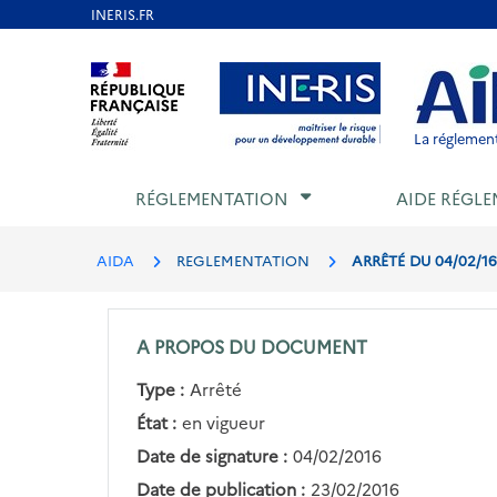
Aller
au
Aller au contenu
Aller au menu
Aller au p
contenu
principal
La réglement
RÉGLEMENTATION
AIDE RÉGLE
AIDA
REGLEMENTATION
ARRÊTÉ DU 04/02/1
A PROPOS DU DOCUMENT
Type :
Arrêté
État :
en vigueur
Date de signature :
04/02/2016
Date de publication :
23/02/2016