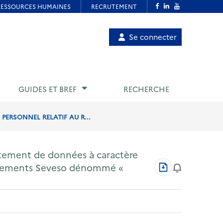
Menu
Se connecter
de
compte
utilisateur
GUIDES ET BREF
RECHERCHE
ERSONNEL RELATIF AU R...
aitement de données à caractère
Télécharger
issements Seveso dénommé «
au
format
PDF