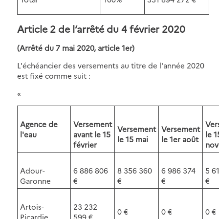
Article 2 de l’arrêté du 4 février 2020
(Arrêté du 7 mai 2020, article 1er)
L'échéancier des versements au titre de l'année 2020
est fixé comme suit :
«
Agence de
Versement
Ver
Versement
Versement
l'eau
avant le 15
le 1
le 15 mai
le 1er août
février
no
Adour-
6 886 806
8 356 360
6 986 374
5 6
Garonne
€
€
€
€
Artois-
23 232
0 €
0 €
0 €
Picardie
599 €