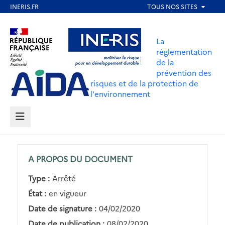
Aller
au
Aller au contenu
Aller au menu
contenu
La
principal
réglementation
de la
Aller au pied de page
prévention des
risques et de la protection de
l'environnement
MENU
A PROPOS DU DOCUMENT
Type :
Arrêté
État :
en vigueur
Date de signature :
04/02/2020
Date de publication :
08/02/2020