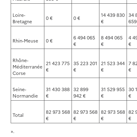
Loire-
14 439 830
34 
0 €
0 €
Bretagne
€
659
6 494 065
8 494 065
4 4
Rhin-Meuse
0 €
€
€
€
Rhône-
21 423 775
35 223 201
21 523 344
7 8
Méditerranée
€
€
€
€
Corse
Seine-
31 430 388
32 899
31 529 955
30 
Normandie
€
942 €
€
€
82 973 568
82 973 568
82 973 568
82 
Total
€
€
€
€
».