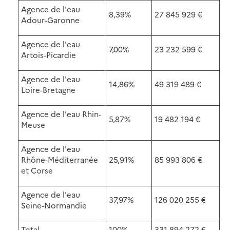
Agence de l'eau
8,39%
27 845 929 €
Adour-Garonne
Agence de l'eau
7,00%
23 232 599 €
Artois-Picardie
Agence de l'eau
14,86%
49 319 489 €
Loire-Bretagne
Agence de l'eau Rhin-
5,87%
19 482 194 €
Meuse
Agence de l'eau
Rhône-Méditerranée
25,91%
85 993 806 €
et Corse
Agence de l'eau
37,97%
126 020 255 €
Seine-Normandie
Total
100%
331 894 272 €