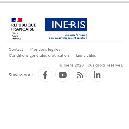
Contact
Mentions légales
Menu
Conditions générales d'utilisation
Liens utiles
de
© Ineris 2026. Tous droits réservés.
pied
Facebook
YouTube
Flux RSS
LinkedI
Suivez-nous
de
page