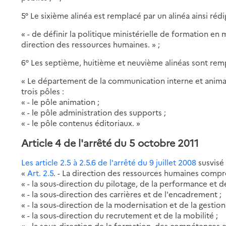
5° Le sixième alinéa est remplacé par un alinéa ainsi rédi
« - de définir la politique ministérielle de formation en
direction des ressources humaines. » ;
6° Les septième, huitième et neuvième alinéas sont rempl
« Le département de la communication interne et anima
trois pôles :
« - le pôle animation ;
« - le pôle administration des supports ;
« - le pôle contenus éditoriaux. »
Article 4 de l'arrêté du 5 octobre 2011
Les article 2.5
à 2.5.6 de l'arrêté du 9 juillet 2008
susvisé 
«
Art. 2.5
. - La direction des ressources humaines compr
« - la sous-direction du pilotage, de la performance et de
« - la sous-direction des carrières et de l'encadrement ;
« - la sous-direction de la modernisation et de la gestion 
« - la sous-direction du recrutement et de la mobilité ;
« - la sous-direction de la formation, des compétences et