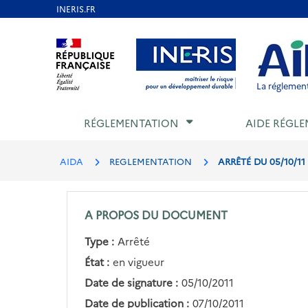
Aller
au
Aller au contenu
Aller au menu
Aller au p
contenu
principal
La réglement
RÉGLEMENTATION
AIDE RÉGLE
AIDA
REGLEMENTATION
ARRÊTÉ DU 05/10/1
A PROPOS DU DOCUMENT
Type :
Arrêté
État :
en vigueur
Date de signature :
05/10/2011
Date de publication :
07/10/2011