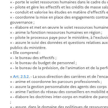
« - porte le volet ressources humaines dans le cadre du d
« - pilote et gère les effectifs et les crédits de masse sal
« - conduit et valorise les études en matière d'effectifs
« - coordonne la mise en place des engagements contra
gouvernance ;
« - élabore et met en œuvre le volet ressources humaines
« - anime la fonction ressources humaines en région ;
« - pilote le processus paye pour le ministère, à l'exclusi
« - assure le suivi des données et questions relatives a
publics du ministère.
« Elle comprend :
« - le bureau des effectifs ;
« - le bureau du budget de personnel ;
« - le bureau de la prévision, de l'animation et de la pe
«
Art. 2.5.2
. - La sous-direction des carrières et de l'enc
« - anime et coordonne les parcours professionnels ;
« - assure la gestion personnalisée des agents des corp
« - anime l'action du réseau des conseillers en mobilité e
« - élabore les doctrines inter-corps en matière de par
;
« - assure, dans le domaine des politiques de ressource