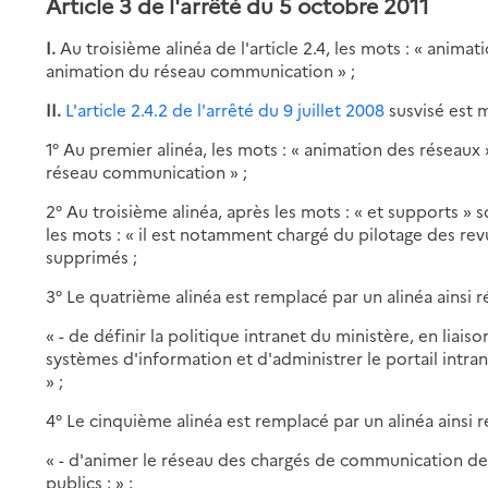
Article 3 de l'arrêté du 5 octobre 2011
I.
Au troisième alinéa de l'article 2.4, les mots : « anima
animation du réseau communication » ;
II.
L'article 2.4.2 de l'arrêté du 9 juillet 2008
susvisé est mo
1° Au premier alinéa, les mots : « animation des réseaux
réseau communication » ;
2° Au troisième alinéa, après les mots : « et supports » s
les mots : « il est notamment chargé du pilotage des revu
supprimés ;
3° Le quatrième alinéa est remplacé par un alinéa ainsi r
« - de définir la politique intranet du ministère, en liai
systèmes d'information et d'administrer le portail intrane
» ;
4° Le cinquième alinéa est remplacé par un alinéa ainsi r
« - d'animer le réseau des chargés de communication des
publics ; » ;