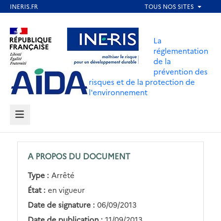
Aller
au
Aller au contenu
Aller au menu
contenu
La
principal
réglementation
de la
Aller au pied de page
prévention des
risques et de la protection de
l'environnement
MENU
A PROPOS DU DOCUMENT
Type :
Arrêté
État :
en vigueur
Date de signature :
06/09/2013
Date de publication :
11/09/2013