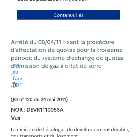
Contenus liés
Arrêté du 08/04/11 fixant la procédure
d’affectation de quotas pour la troisième
période du système d’échange de quotas
d’émission de gaz à effet de serre
Télécharger
au
format
PDF
(JO n° 120 du 24 mai 2011)
NOR : DEVR1110053A
Vus
La ministre de l'écologie, du développement durable,
des transports et du logement,