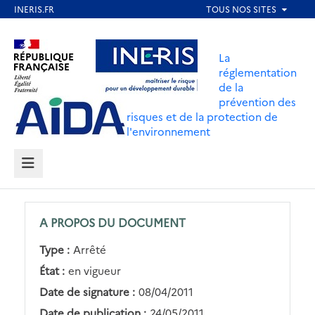
Aller
au
Aller au contenu
Aller au menu
contenu
La
principal
réglementation
de la
Aller au pied de page
prévention des
risques et de la protection de
l'environnement
MENU
A PROPOS DU DOCUMENT
Type :
Arrêté
État :
en vigueur
Date de signature :
08/04/2011
Date de publication :
24/05/2011