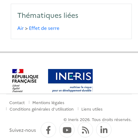
Thématiques liées
Air
>
Effet de serre
Contact
Mentions légales
Menu
Conditions générales d'utilisation
Liens utiles
de
© Ineris 2026. Tous droits réservés.
pied
Facebook
YouTube
Flux RSS
LinkedI
Suivez-nous