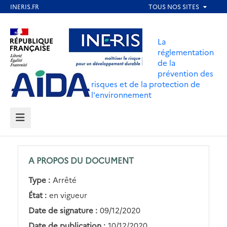
Aller
au
Aller au contenu
Aller au menu
contenu
La
principal
réglementation
de la
Aller au pied de page
prévention des
risques et de la protection de
l'environnement
MENU
A PROPOS DU DOCUMENT
Type :
Arrêté
État :
en vigueur
Date de signature :
09/12/2020
Date de publication :
10/12/2020