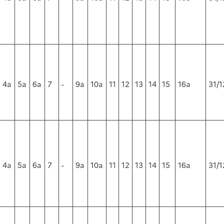
4a
5a
6a
7
-
9a
10a
11
12
13
14
15
16a
31/1
4a
5a
6a
7
-
9a
10a
11
12
13
14
15
16a
31/1