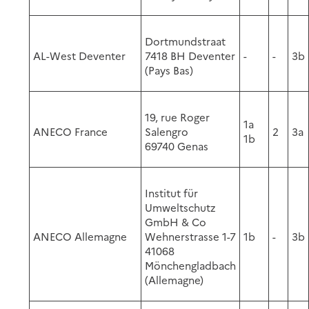
Dortmundstraat
AL-West Deventer
7418 BH Deventer
-
-
3b
(Pays Bas)
19, rue Roger
1a
ANECO France
Salengro
2
3a
1b
69740 Genas
Institut für
Umweltschutz
GmbH & Co
ANECO Allemagne
Wehnerstrasse 1-7
1b
-
3b
41068
Mönchengladbach
(Allemagne)