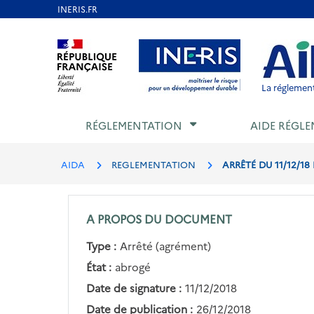
Aller
au
Aller au contenu
Aller au menu
Aller au p
contenu
principal
La réglement
RÉGLEMENTATION
AIDE RÉGLE
AIDA
REGLEMENTATION
ARRÊTÉ DU 11/12/1
A PROPOS DU DOCUMENT
Type :
Arrêté (agrément)
État :
abrogé
Date de signature :
11/12/2018
Date de publication :
26/12/2018