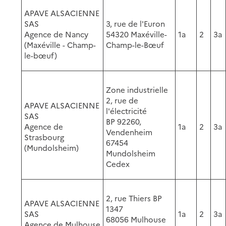
APAVE ALSACIENNE
SAS
3, rue de l'Euron
Agence de Nancy
54320 Maxéville-
1a
2
3a
(Maxéville - Champ-
Champ-le-Bœuf
le-bœuf)
Zone industrielle
2, rue de
APAVE ALSACIENNE
l'électricité
SAS
BP 92260,
Agence de
1a
2
3a
Vendenheim
Strasbourg
67454
(Mundolsheim)
Mundolsheim
Cedex
2, rue Thiers BP
APAVE ALSACIENNE
1347
SAS
1a
2
3a
68056 Mulhouse
Agence de Mulhouse