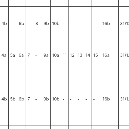
4b
-
6b
-
8
9b
10b
-
-
-
-
-
16b
31/1
4a
5a
6a
7
-
9a
10a
11
12
13
14
15
16a
31/
4b
5b
6b
7
-
9b
10b
-
-
-
-
-
16b
31/