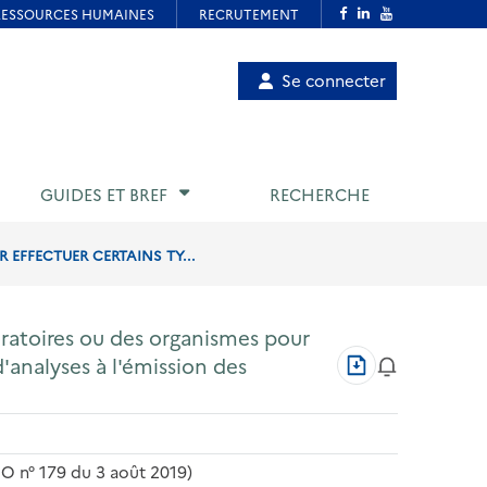
Menu
Se connecter
de
compte
utilisateur
GUIDES ET BREF
RECHERCHE
EFFECTUER CERTAINS TY...
ratoires ou des organismes pour
Télécharger
'analyses à l'émission des
au
format
PDF
JO n° 179 du 3 août 2019)