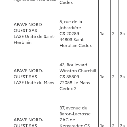
Cedex
5, rue de la
APAVE NORD-
Johardière
OUEST SAS
CS 20289
1a
2
3a
LA3E Unité de Saint-
44803 Saint-
Herblain
Herblain Cedex
43, Boulevard
APAVE NORD-
Winston Churchill
OUEST SAS
CS 85809
1a
2
3a
LA3E Unité du Mans
72058 Le Mans
Cedex 2
37, avenue du
Baron-Lacrosse
APAVE NORD-
ZAC de
OUEST SAS
Kergaradec CS
1a
2
3a