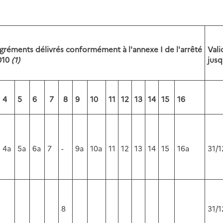
réments délivrés conformément à l'annexe I de l'arrêté
Vali
010
(1)
jusq
4
5
6
7
8
9
10
11
12
13
14
15
16
4a
5a
6a
7
-
9a
10a
11
12
13
14
15
16a
31/1
8
31/1