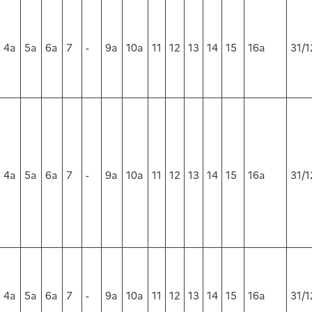
4a
5a
6a
7
-
9a
10a
11
12
13
14
15
16a
31/1
4a
5a
6a
7
-
9a
10a
11
12
13
14
15
16a
31/1
4a
5a
6a
7
-
9a
10a
11
12
13
14
15
16a
31/1