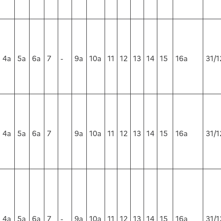
4a
5a
6a
7
-
9a
10a
11
12
13
14
15
16a
31/1
4a
5a
6a
7
9a
10a
11
12
13
14
15
16a
31/1
4a
5a
6a
7
-
9a
10a
11
12
13
14
15
16a
31/1