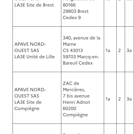
LA3E Site de Brest
80166
29803 Brest
Cedex 9
340, avenue de la
APAVE NORD-
Marne
OUEST SAS
CS 43013
1a
2
3a
LA3E Unité de Lille
59703 Marcq-en-
Bareuil Cedex
ZAC de
APAVE NORD-
Mercières,
OUEST SAS
7 bis avenue
1a
2
3a
LA3E Site de
Henri Adnot
Compiègne
60200
Compiègne