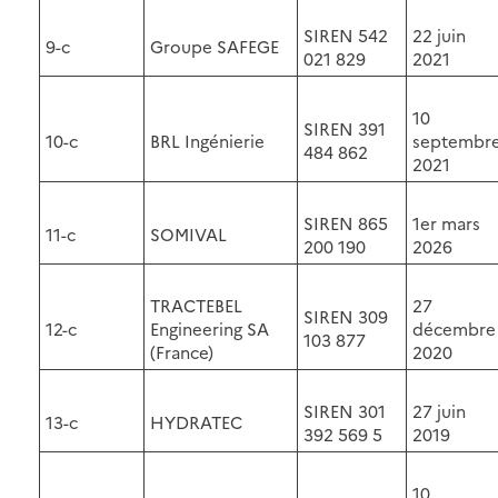
SIREN 542
22 juin
9-c
Groupe SAFEGE
021 829
2021
10
SIREN 391
10-c
BRL Ingénierie
septembr
484 862
2021
SIREN 865
1er mars
11-c
SOMIVAL
200 190
2026
TRACTEBEL
27
SIREN 309
12-c
Engineering SA
décembre
103 877
(France)
2020
SIREN 301
27 juin
13-c
HYDRATEC
392 569 5
2019
10