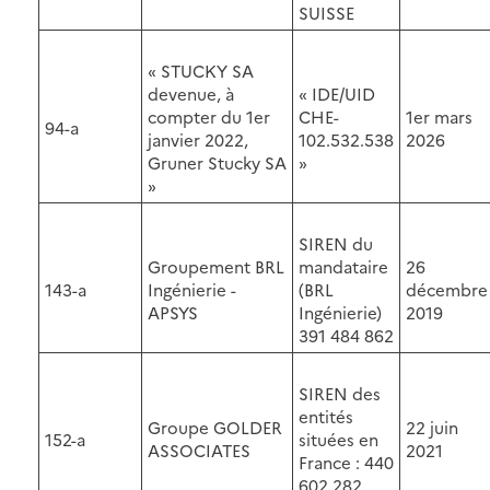
SUISSE
« STUCKY SA
devenue, à
« IDE/UID
compter du 1er
CHE-
1er mars
94-a
janvier 2022,
102.532.538
2026
Gruner Stucky SA
»
»
SIREN du
Groupement BRL
mandataire
26
143-a
Ingénierie -
(BRL
décembre
APSYS
Ingénierie)
2019
391 484 862
SIREN des
entités
Groupe GOLDER
22 juin
152-a
situées en
ASSOCIATES
2021
France : 440
602 282