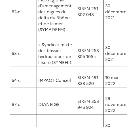
d'aménagement
30
SIREN 251
62-c
des digues du
décembre
302 048
delta du Rhône
2021
et de la mer
(SYMADREM)
« Syndicat mixte
30
des bassins
SIREN 253
63-c
décembre
hydrauliques de
805 105 »
2021
l'Isère (SYMBHI)
SIREN 491
10 mai
64-c
IMPACT Conseil
838 520
2022
29
SIREN 353
67-c
DIANEIGE
novembre
946 924
2022
30