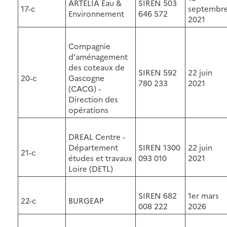
ARTELIA Eau &
SIREN 503
17-c
septembr
Environnement
646 572
2021
Compagnie
d'aménagement
des coteaux de
SIREN 592
22 juin
20-c
Gascogne
780 233
2021
(CACG) -
Direction des
opérations
DREAL Centre -
Département
SIREN 1300
22 juin
21-c
études et travaux
093 010
2021
Loire (DETL)
SIREN 682
1er mars
22-c
BURGEAP
008 222
2026