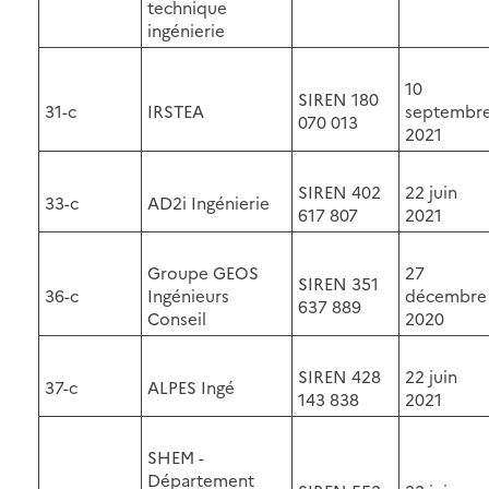
technique
ingénierie
10
SIREN 180
31-c
IRSTEA
septembr
070 013
2021
SIREN 402
22 juin
33-c
AD2i Ingénierie
617 807
2021
Groupe GEOS
27
SIREN 351
36-c
Ingénieurs
décembre
637 889
Conseil
2020
SIREN 428
22 juin
37-c
ALPES Ingé
143 838
2021
SHEM -
Département