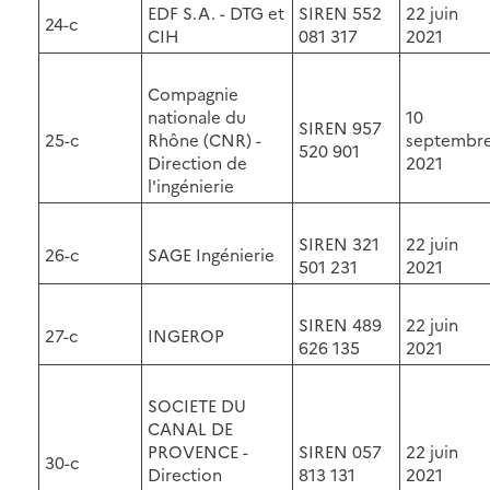
EDF S.A. - DTG et
SIREN 552
22 juin
24-c
CIH
081 317
2021
Compagnie
nationale du
10
SIREN 957
25-c
Rhône (CNR) -
septembr
520 901
Direction de
2021
l'ingénierie
SIREN 321
22 juin
26-c
SAGE Ingénierie
501 231
2021
SIREN 489
22 juin
27-c
INGEROP
626 135
2021
SOCIETE DU
CANAL DE
PROVENCE -
SIREN 057
22 juin
30-c
Direction
813 131
2021