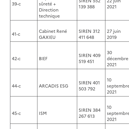
SIREN 552
22 juin
39-c
sûreté +
139 388
2021
Direction
technique
Cabinet René
SIREN 312
27 juin
41-c
GAXIEU
411 648
2019
30
SIREN 409
42-c
BIEF
décembre
519 451
2021
10
SIREN 401
44-c
ARCADIS ESG
septembr
503 792
2021
10
SIREN 384
45-c
ISM
septembr
267 613
2021