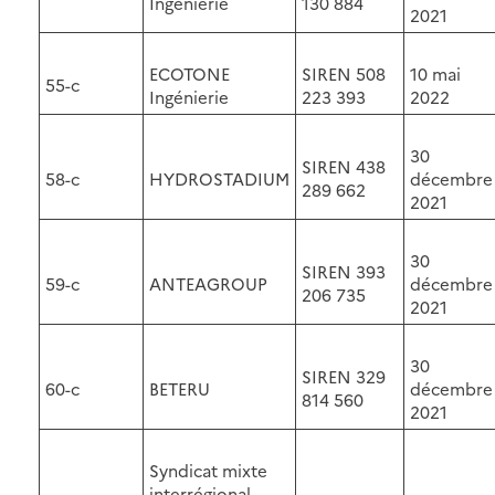
Ingénierie
130 884
2021
ECOTONE
SIREN 508
10 mai
55-c
Ingénierie
223 393
2022
30
SIREN 438
58-c
HYDROSTADIUM
décembre
289 662
2021
30
SIREN 393
59-c
ANTEAGROUP
décembre
206 735
2021
30
SIREN 329
60-c
BETERU
décembre
814 560
2021
Syndicat mixte
interrégional