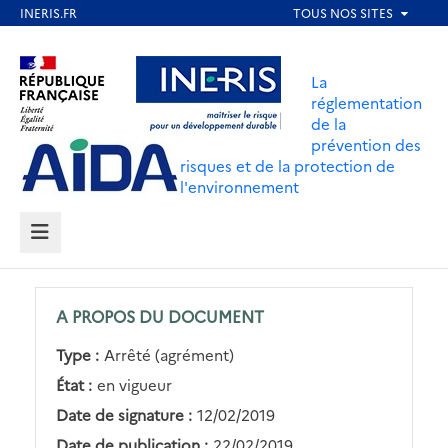
Aller
au
Aller au contenu
Aller au menu
contenu
La
principal
réglementation
de la
Aller au pied de page
prévention des
risques et de la protection de
l'environnement
MENU
A PROPOS DU DOCUMENT
Type :
Arrêté (agrément)
État :
en vigueur
Date de signature :
12/02/2019
Date de publication :
22/02/2019