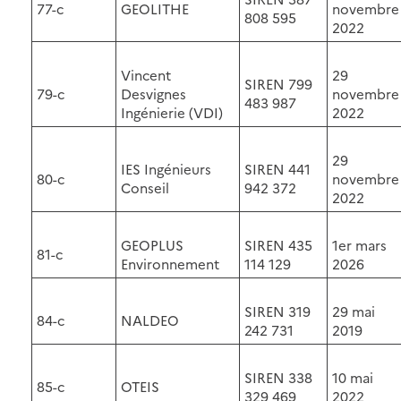
77-c
GEOLITHE
novembre
808 595
2022
Vincent
29
SIREN 799
79-c
Desvignes
novembre
483 987
Ingénierie (VDI)
2022
29
IES Ingénieurs
SIREN 441
80-c
novembre
Conseil
942 372
2022
GEOPLUS
SIREN 435
1er mars
81-c
Environnement
114 129
2026
SIREN 319
29 mai
84-c
NALDEO
242 731
2019
SIREN 338
10 mai
85-c
OTEIS
329 469
2022