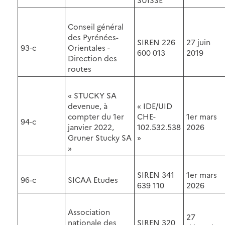
Conseil général
des Pyrénées-
SIREN 226
27 juin
93-c
Orientales -
600 013
2019
Direction des
routes
« STUCKY SA
devenue, à
« IDE/UID
compter du 1er
CHE-
1er mars
94-c
janvier 2022,
102.532.538
2026
Gruner Stucky SA
»
»
SIREN 341
1er mars
96-c
SICAA Etudes
639 110
2026
Association
27
nationale des
SIREN 320