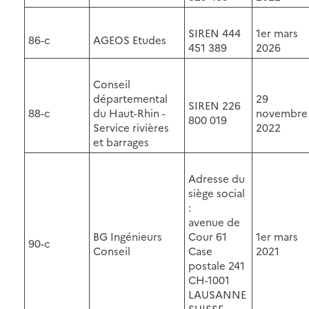
SIREN 444
1er mars
86-c
AGEOS Etudes
451 389
2026
Conseil
départemental
29
SIREN 226
88-c
du Haut-Rhin -
novembre
800 019
Service rivières
2022
et barrages
Adresse du
siège social
:
avenue de
BG Ingénieurs
Cour 61
1er mars
90-c
Conseil
Case
2021
postale 241
CH-1001
LAUSANNE
SUISSE