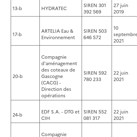
SIREN 301
27 juin
13-b
HYDRATEC
392 569
2019
10
ARTELIA Eau &
SIREN 503
17-b
septembr
Environnement
646 572
2021
Compagnie
d'aménagement
des coteaux de
SIREN 592
22 juin
20-b
Gascogne
780 233
2021
(CACG) -
Direction des
opérations
EDF S.A. - DTG et
SIREN 552
22 juin
24-b
CIH
081 317
2021
Compagnie