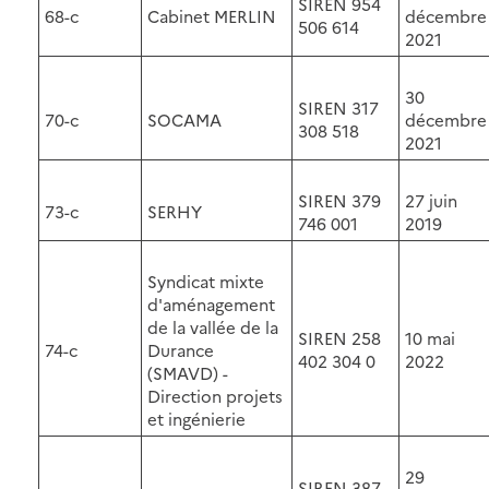
SIREN 954
68-c
Cabinet MERLIN
décembre
506 614
2021
30
SIREN 317
70-c
SOCAMA
décembre
308 518
2021
SIREN 379
27 juin
73-c
SERHY
746 001
2019
Syndicat mixte
d'aménagement
de la vallée de la
SIREN 258
10 mai
74-c
Durance
402 304 0
2022
(SMAVD) -
Direction projets
et ingénierie
29
SIREN 387