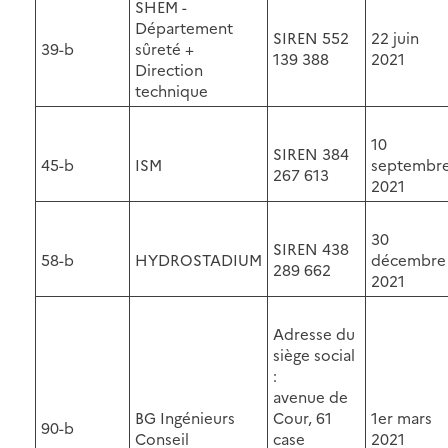
SHEM -
Département
SIREN 552
22 juin
39-b
sûreté +
139 388
2021
Direction
technique
10
SIREN 384
45-b
ISM
septembr
267 613
2021
30
SIREN 438
58-b
HYDROSTADIUM
décembre
289 662
2021
Adresse du
siège social
:
avenue de
BG Ingénieurs
Cour, 61
1er mars
90-b
Conseil
case
2021