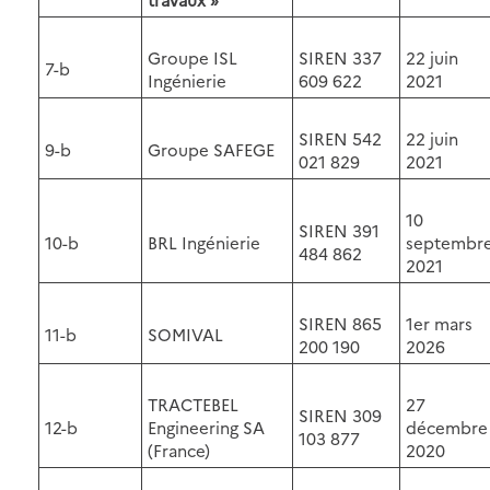
Groupe ISL
SIREN 337
22 juin
7-b
Ingénierie
609 622
2021
SIREN 542
22 juin
9-b
Groupe SAFEGE
021 829
2021
10
SIREN 391
10-b
BRL Ingénierie
septembr
484 862
2021
SIREN 865
1er mars
11-b
SOMIVAL
200 190
2026
TRACTEBEL
27
SIREN 309
12-b
Engineering SA
décembre
103 877
(France)
2020