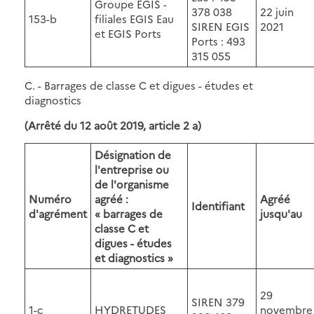
Groupe EGIS -
378 038
22 juin
153-b
filiales EGIS Eau
SIREN EGIS
2021
et EGIS Ports
Ports : 493
315 055
C. - Barrages de classe C et digues - études et
diagnostics
(Arrêté du 12 août 2019, article 2 a)
Désignation de
l'entreprise ou
de l'organisme
Numéro
agréé :
Agréé
Identifiant
d'agrément
« barrages de
jusqu'au
classe C et
digues - études
et diagnostics »
29
SIREN 379
1-c
HYDRETUDES
novembre