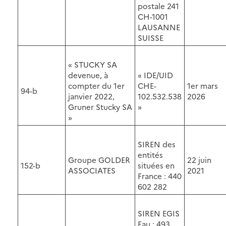
postale 241
CH-1001
LAUSANNE
SUISSE
« STUCKY SA
devenue, à
« IDE/UID
compter du 1er
CHE-
1er mars
94-b
janvier 2022,
102.532.538
2026
Gruner Stucky SA
»
»
SIREN des
entités
Groupe GOLDER
22 juin
152-b
situées en
ASSOCIATES
2021
France : 440
602 282
SIREN EGIS
Eau : 493