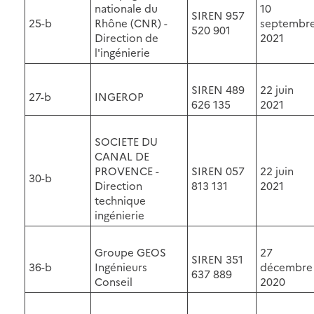
nationale du
10
SIREN 957
25-b
Rhône (CNR) -
septembr
520 901
Direction de
2021
l'ingénierie
SIREN 489
22 juin
27-b
INGEROP
626 135
2021
SOCIETE DU
CANAL DE
PROVENCE -
SIREN 057
22 juin
30-b
Direction
813 131
2021
technique
ingénierie
Groupe GEOS
27
SIREN 351
36-b
Ingénieurs
décembre
637 889
Conseil
2020