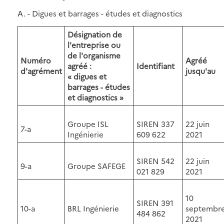
A. - Digues et barrages - études et diagnostics
Désignation de
l'entreprise ou
de l'organisme
Numéro
Agréé
agréé :
Identifiant
d'agrément
jusqu'au
« digues et
barrages - études
et diagnostics »
Groupe ISL
SIREN 337
22 juin
7-a
Ingénierie
609 622
2021
SIREN 542
22 juin
9-a
Groupe SAFEGE
021 829
2021
10
SIREN 391
10-a
BRL Ingénierie
septembr
484 862
2021