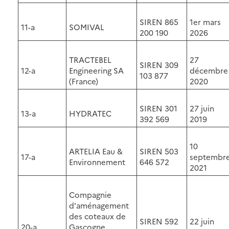
SIREN 865
1er mars
11-a
SOMIVAL
200 190
2026
TRACTEBEL
27
SIREN 309
12-a
Engineering SA
décembre
103 877
(France)
2020
SIREN 301
27 juin
13-a
HYDRATEC
392 569
2019
10
ARTELIA Eau &
SIREN 503
17-a
septembr
Environnement
646 572
2021
Compagnie
d'aménagement
des coteaux de
SIREN 592
22 juin
20-a
Gascogne