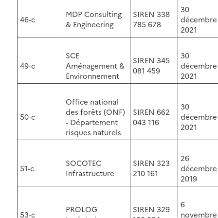
30
MDP Consulting
SIREN 338
46-c
décembre
& Engineering
785 678
2021
SCE
30
SIREN 345
49-c
Aménagement &
décembre
081 459
Environnement
2021
Office national
30
des forêts (ONF)
SIREN 662
50-c
décembre
- Département
043 116
2021
risques naturels
26
SOCOTEC
SIREN 323
51-c
décembre
Infrastructure
210 161
2019
6
PROLOG
SIREN 329
53-c
novembre