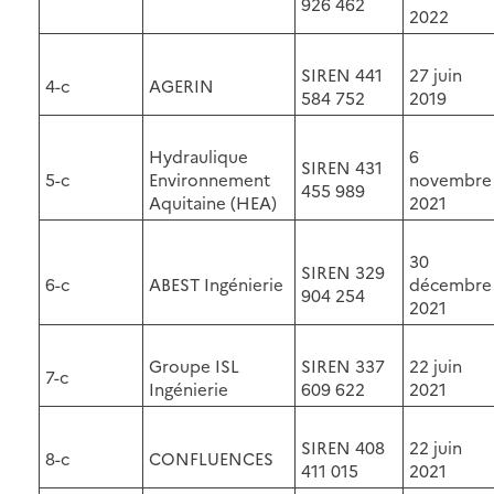
926 462
2022
SIREN 441
27 juin
4-c
AGERIN
584 752
2019
Hydraulique
6
SIREN 431
5-c
Environnement
novembre
455 989
Aquitaine (HEA)
2021
30
SIREN 329
6-c
ABEST Ingénierie
décembre
904 254
2021
Groupe ISL
SIREN 337
22 juin
7-c
Ingénierie
609 622
2021
SIREN 408
22 juin
8-c
CONFLUENCES
411 015
2021