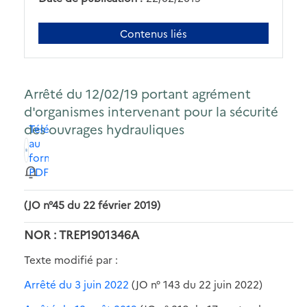
Contenus liés
Arrêté du 12/02/19 portant agrément
d'organismes intervenant pour la sécurité
des ouvrages hydrauliques
Télécharger
au
format
PDF
(JO n°45 du 22 février 2019)
NOR : TREP1901346A
Texte modifié par :
Arrêté du 3 juin 2022
(JO n° 143 du 22 juin 2022)