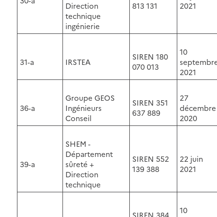
30-a
Direction
813 131
2021
technique
ingénierie
10
SIREN 180
31-a
IRSTEA
septembr
070 013
2021
Groupe GEOS
27
SIREN 351
36-a
Ingénieurs
décembre
637 889
Conseil
2020
SHEM -
Département
SIREN 552
22 juin
39-a
sûreté +
139 388
2021
Direction
technique
10
SIREN 384