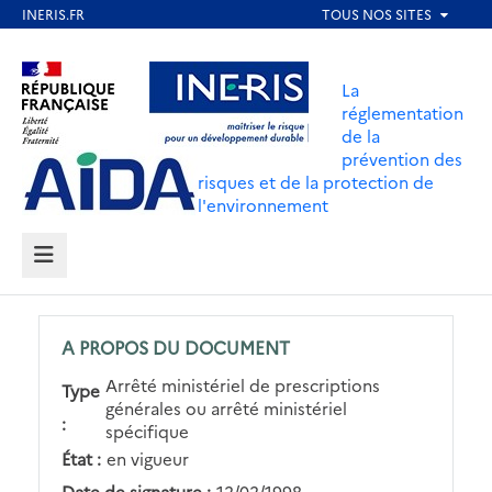
Aller
au
Aller au contenu
Aller au menu
contenu
La
principal
réglementation
de la
Aller au pied de page
prévention des
risques et de la protection de
l'environnement
MENU
A PROPOS DU DOCUMENT
Arrêté ministériel de prescriptions
Type
générales ou arrêté ministériel
:
spécifique
État :
en vigueur
Date de signature :
12/02/1998