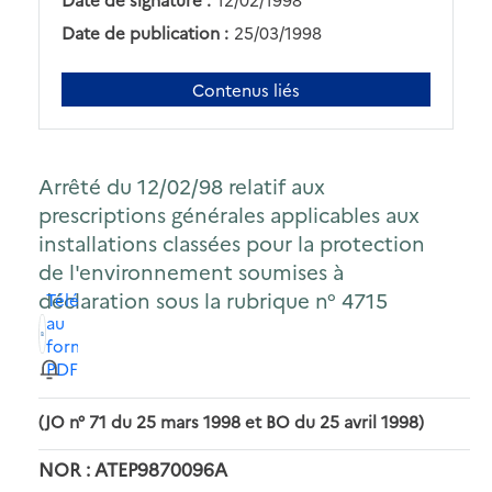
Date de publication :
25/03/1998
Contenus liés
Arrêté du 12/02/98 relatif aux
prescriptions générales applicables aux
installations classées pour la protection
de l'environnement soumises à
déclaration sous la rubrique n° 4715
Télécharger
au
format
PDF
(JO n° 71 du 25 mars 1998 et BO du 25 avril 1998)
NOR : ATEP9870096A