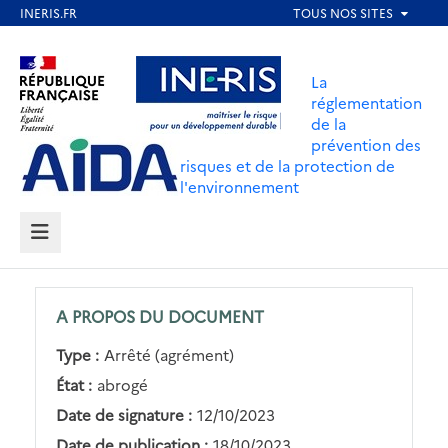
Aller
au
Aller au contenu
Aller au menu
contenu
La
principal
réglementation
de la
Aller au pied de page
prévention des
risques et de la protection de
l'environnement
MENU
A PROPOS DU DOCUMENT
Type :
Arrêté (agrément)
État :
abrogé
Date de signature :
12/10/2023
Date de publication :
18/10/2023