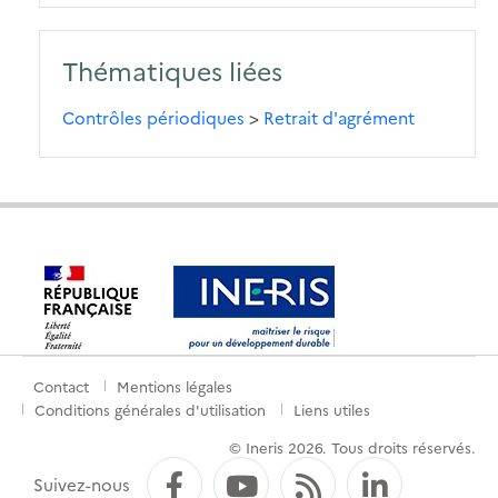
Thématiques liées
Contrôles périodiques
>
Retrait d'agrément
Contact
Mentions légales
Menu
Conditions générales d'utilisation
Liens utiles
de
© Ineris 2026. Tous droits réservés.
pied
Facebook
YouTube
Flux RSS
LinkedI
Suivez-nous