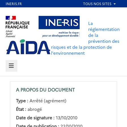
Aller
au
Aller au contenu
Aller au menu
contenu
La
principal
réglementation
de la
Aller au pied de page
prévention des
risques et de la protection de
l'environnement
MENU
A PROPOS DU DOCUMENT
Type :
Arrêté (agrément)
État :
abrogé
Date de signature :
13/10/2010
Date de publication :
22/10/2010