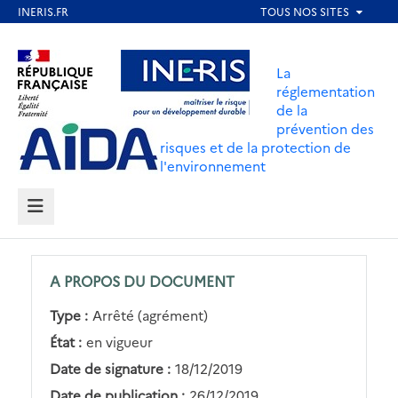
Aller
au
Aller au contenu
Aller au menu
contenu
La
principal
réglementation
de la
Aller au pied de page
prévention des
risques et de la protection de
l'environnement
MENU
A PROPOS DU DOCUMENT
Type :
Arrêté (agrément)
État :
en vigueur
Date de signature :
18/12/2019
Date de publication :
26/12/2019