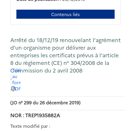
Contenus liés
Arrêté du 18/12/19 renouvelant l'agrément
d'un organisme pour délivrer aux
entreprises les certificats prévus à l'article
8 du règlement (CE) n° 304/2008 de la
Commission du 2 avril 2008
Télécharger
au
format
PDF
(JO n° 299 du 26 décembre 2019)
NOR : TREP1935882A
Texte modifié par :