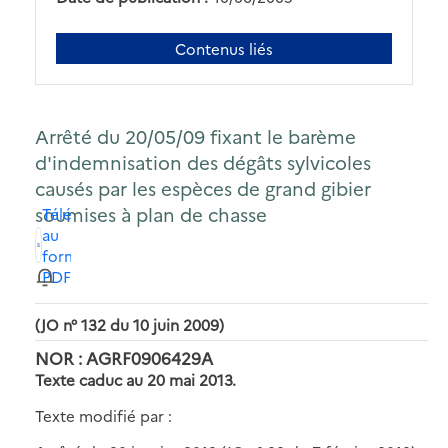
Contenus liés
Arrêté du 20/05/09 fixant le barème
d'indemnisation des dégâts sylvicoles
causés par les espèces de grand gibier
soumises à plan de chasse
Télécharger
au
format
PDF
(JO n° 132 du 10 juin 2009)
NOR : AGRF0906429A
Texte caduc au 20 mai 2013.
Texte modifié par :