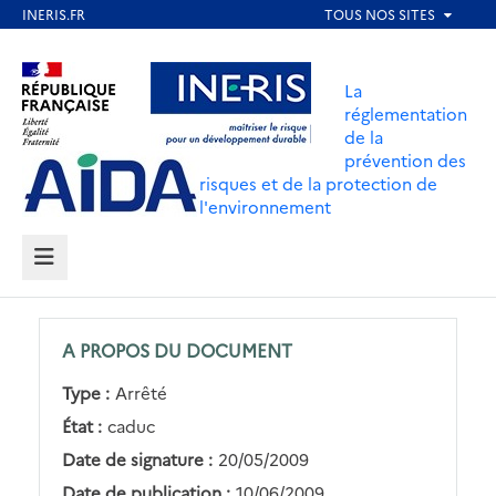
Aller
au
Aller au contenu
Aller au menu
contenu
La
principal
réglementation
de la
Aller au pied de page
prévention des
risques et de la protection de
l'environnement
MENU
A PROPOS DU DOCUMENT
Type :
Arrêté
État :
caduc
Date de signature :
20/05/2009
Date de publication :
10/06/2009