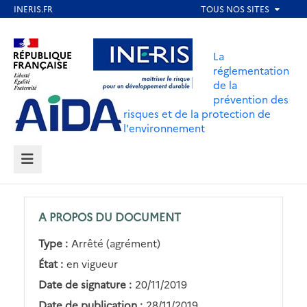
Aller
au
Aller au contenu
Aller au menu
contenu
La
principal
réglementation
de la
Aller au pied de page
prévention des
risques et de la protection de
l'environnement
MENU
A PROPOS DU DOCUMENT
Type :
Arrêté (agrément)
État :
en vigueur
Date de signature :
20/11/2019
Date de publication :
28/11/2019