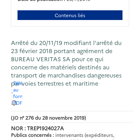
Contenus liés
Arrêté du 20/11/19 modifiant l'arrêté du
23 février 2018 portant agrément de
BUREAU VERITAS SA pour ce qui
concerne des matériels destinés au
transport de marchandises dangereuses
par voies terrestres et maritime
Télécharger
au
format
PDF
(JO n° 276 du 28 novembre 2019)
NOR : TREP1924027A
Publics concernés :
intervenants (expéditeurs,