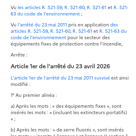
Vu
les articles R. 521-59
,
R. 521-60
,
R. 521-61
et
R. 521-
63 du code de l'environnement
;
Vu
l'arrêté du 23 mai 2011
pris en application
des
articles R. 521-59
,
R. 521-60
,
R. 521-61
et
R. 521-63 du
code de l'environnement
pour le secteur des
équipements fixes de protection contre l'incendie,
Arrête :
Article 1er de l'arrêté du 23 avril 2026
L'article 1er de l'arrêté du 23 mai 2011 susvisé
est ainsi
modifié :
1° Au premier alinéa :
a) Après les mots : « des équipements fixes », sont
insérés les mots : « (incluant les extincteurs portatifs)
» ;
b) Après les mots : « de serre fluorés », sont insérés
les mots : « inscrits à l'annexe I et l'annexe II section 1