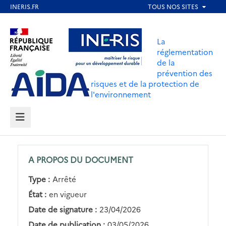
Aller
au
Aller au contenu
Aller au menu
contenu
La
principal
réglementation
de la
Aller au pied de page
prévention des
risques et de la protection de
l'environnement
MENU
A PROPOS DU DOCUMENT
Type :
Arrêté
État :
en vigueur
Date de signature :
23/04/2026
Date de publication :
03/05/2026