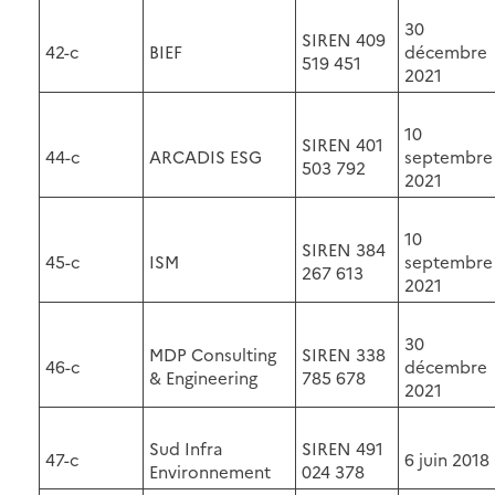
30
SIREN 409
42-c
BIEF
décembre
519 451
2021
10
SIREN 401
44-c
ARCADIS ESG
septembre
503 792
2021
10
SIREN 384
45-c
ISM
septembre
267 613
2021
30
MDP Consulting
SIREN 338
46-c
décembre
& Engineering
785 678
2021
Sud Infra
SIREN 491
47-c
6 juin 2018
Environnement
024 378