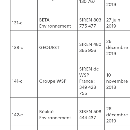
130 767
2019
BETA
SIREN 803
27 juin
131-c
Environnement
775 477
2019
26
SIREN 480
138-c
GEOUEST
décembre
365 956
2019
SIREN de
WSP
10
141-c
Groupe WSP
France :
novembre
349 428
2018
755
26
Réalité
SIREN 508
142-c
décembre
Environnement
444 437
2019