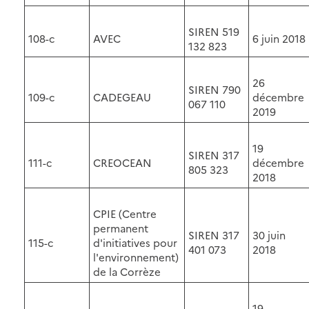
SIREN 519
108-c
AVEC
6 juin 2018
132 823
26
SIREN 790
109-c
CADEGEAU
décembre
067 110
2019
19
SIREN 317
111-c
CREOCEAN
décembre
805 323
2018
CPIE (Centre
permanent
SIREN 317
30 juin
115-c
d'initiatives pour
401 073
2018
l'environnement)
de la Corrèze
19