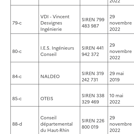
2022
VDI - Vincent
29
SIREN 799
79-c
Desvignes
novembre
483 987
Ingénierie
2022
29
I.E.S. Ingénieurs
SIREN 441
80-c
novembre
Conseil
942 372
2022
SIREN 319
29 mai
84-c
NALDEO
242 731
2019
SIREN 338
10 mai
85-c
OTEIS
329 469
2022
Conseil
29
SIREN 226
88-d
départemental
novembre
800 019
du Haut-Rhin
2022