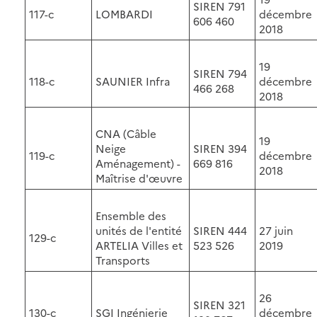
SIREN 791
117-c
LOMBARDI
décembre
606 460
2018
19
SIREN 794
118-c
SAUNIER Infra
décembre
466 268
2018
CNA (Câble
19
Neige
SIREN 394
119-c
décembre
Aménagement) -
669 816
2018
Maîtrise d'œuvre
Ensemble des
unités de l'entité
SIREN 444
27 juin
129-c
ARTELIA Villes et
523 526
2019
Transports
26
SIREN 321
130-c
SGI Ingénierie
décembre