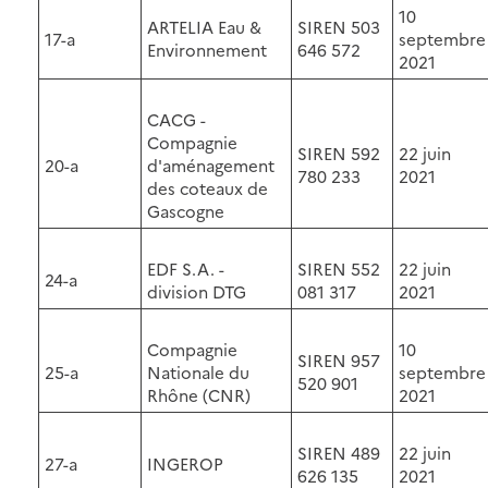
10
ARTELIA Eau &
SIREN 503
17-a
septembre
Environnement
646 572
2021
CACG -
Compagnie
SIREN 592
22 juin
20-a
d'aménagement
780 233
2021
des coteaux de
Gascogne
EDF S.A. -
SIREN 552
22 juin
24-a
division DTG
081 317
2021
Compagnie
10
SIREN 957
25-a
Nationale du
septembre
520 901
Rhône (CNR)
2021
SIREN 489
22 juin
27-a
INGEROP
626 135
2021