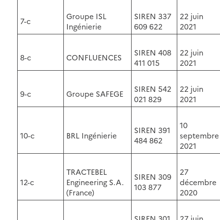
Groupe ISL
SIREN 337
22 juin
7-c
Ingénierie
609 622
2021
SIREN 408
22 juin
8-c
CONFLUENCES
411 015
2021
SIREN 542
22 juin
9-c
Groupe SAFEGE
021 829
2021
10
SIREN 391
10-c
BRL Ingénierie
septembre
484 862
2021
TRACTEBEL
27
SIREN 309
12-c
Engineering S.A.
décembre
103 877
(France)
2020
SIREN 301
27 juin