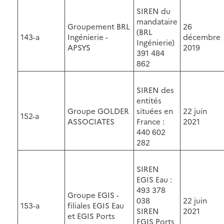
SIREN du
mandataire
Groupement BRL
26
(BRL
143-a
Ingénierie -
décembre
Ingénierie)
APSYS
2019
391 484
862
SIREN des
entités
Groupe GOLDER
situées en
22 juin
152-a
ASSOCIATES
France :
2021
440 602
282
SIREN
EGIS Eau :
493 378
Groupe EGIS -
038
22 juin
153-a
filiales EGIS Eau
SIREN
2021
et EGIS Ports
EGIS Ports