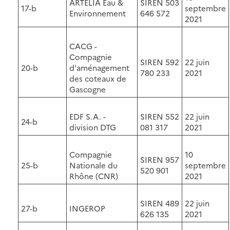
ARTELIA Eau &
SIREN 503
17-b
septembre
Environnement
646 572
2021
CACG -
Compagnie
SIREN 592
22 juin
20-b
d'aménagement
780 233
2021
des coteaux de
Gascogne
EDF S.A. -
SIREN 552
22 juin
24-b
division DTG
081 317
2021
Compagnie
10
SIREN 957
25-b
Nationale du
septembre
520 901
Rhône (CNR)
2021
SIREN 489
22 juin
27-b
INGEROP
626 135
2021