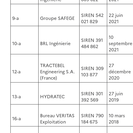
SIREN 542
22 juin
9-a
Groupe SAFEGE
021 829
2021
10
SIREN 391
10-a
BRL Ingénierie
septembre
484 862
2021
TRACTEBEL
27
SIREN 309
12-a
Engineering S.A.
décembre
103 877
(France)
2020
SIREN 301
27 juin
13-a
HYDRATEC
392 569
2019
Bureau VERITAS
SIREN 790
10 mars
16-a
Exploitation
184 675
2018