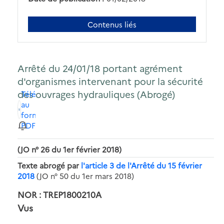
Contenus liés
Arrêté du 24/01/18 portant agrément
d'organismes intervenant pour la sécurité
des ouvrages hydrauliques (Abrogé)
Télécharger
au
format
PDF
(JO n° 26 du 1er février 2018)
Texte abrogé par
l'article 3 de l'Arrêté du 15 février
2018
(JO n° 50 du 1er mars 2018)
NOR : TREP1800210A
Vus