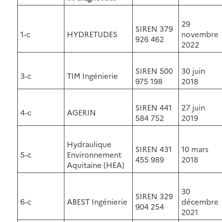
29
SIREN 379
1-c
HYDRETUDES
novembre
926 462
2022
SIREN 500
30 juin
3-c
TIM Ingénierie
975 198
2018
SIREN 441
27 juin
4-c
AGERIN
584 752
2019
Hydraulique
SIREN 431
10 mars
5-c
Environnement
455 989
2018
Aquitaine (HEA)
30
SIREN 329
6-c
ABEST Ingénierie
décembre
904 254
2021