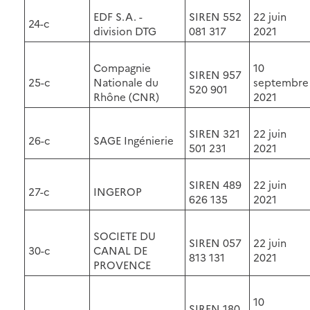
EDF S.A. -
SIREN 552
22 juin
24-c
division DTG
081 317
2021
Compagnie
10
SIREN 957
25-c
Nationale du
septembre
520 901
Rhône (CNR)
2021
SIREN 321
22 juin
26-c
SAGE Ingénierie
501 231
2021
SIREN 489
22 juin
27-c
INGEROP
626 135
2021
SOCIETE DU
SIREN 057
22 juin
30-c
CANAL DE
813 131
2021
PROVENCE
10
SIREN 180