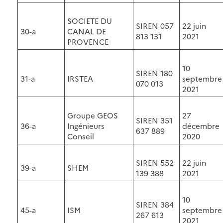
SOCIETE DU
SIREN 057
22 juin
30-a
CANAL DE
813 131
2021
PROVENCE
10
SIREN 180
31-a
IRSTEA
septembre
070 013
2021
Groupe GEOS
27
SIREN 351
36-a
Ingénieurs
décembre
637 889
Conseil
2020
SIREN 552
22 juin
39-a
SHEM
139 388
2021
10
SIREN 384
45-a
ISM
septembre
267 613
2021