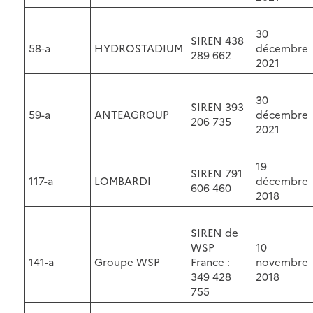
30
SIREN 438
58-a
HYDROSTADIUM
décembre
289 662
2021
30
SIREN 393
59-a
ANTEAGROUP
décembre
206 735
2021
19
SIREN 791
117-a
LOMBARDI
décembre
606 460
2018
SIREN de
WSP
10
141-a
Groupe WSP
France :
novembre
349 428
2018
755