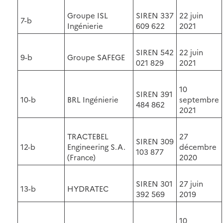
Groupe ISL
SIREN 337
22 juin
7-b
Ingénierie
609 622
2021
SIREN 542
22 juin
9-b
Groupe SAFEGE
021 829
2021
10
SIREN 391
10-b
BRL Ingénierie
septembre
484 862
2021
TRACTEBEL
27
SIREN 309
12-b
Engineering S.A.
décembre
103 877
(France)
2020
SIREN 301
27 juin
13-b
HYDRATEC
392 569
2019
10