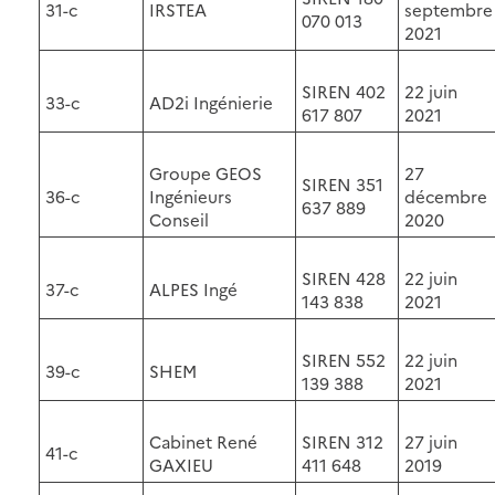
31-c
IRSTEA
septembre
070 013
2021
SIREN 402
22 juin
33-c
AD2i Ingénierie
617 807
2021
Groupe GEOS
27
SIREN 351
36-c
Ingénieurs
décembre
637 889
Conseil
2020
SIREN 428
22 juin
37-c
ALPES Ingé
143 838
2021
SIREN 552
22 juin
39-c
SHEM
139 388
2021
Cabinet René
SIREN 312
27 juin
41-c
GAXIEU
411 648
2019