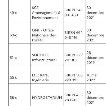
SCE
30
SIREN 345
49-c
Aménagement &
décembre
081 459
Environnement
2021
ONF - Office
30
SIREN 662
50-c
Nationale des
décembre
043 116
Forêts
2021
26
SOCOTEC
SIREN 323
51-c
décembre
Infrastructure
210 161
2019
ECOTONE
SIREN 508
10 mai
55-c
Ingénierie
223 393
2022
30
SIREN 438
58-c
HYDROSTADIUM
décembre
289 662
2021