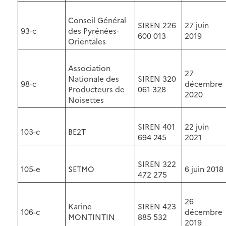
Conseil Général
SIREN 226
27 juin
93-c
des Pyrénées-
600 013
2019
Orientales
Association
27
Nationale des
SIREN 320
98-c
décembre
Producteurs de
061 328
2020
Noisettes
SIREN 401
22 juin
103-c
BE2T
694 245
2021
SIREN 322
105-e
SETMO
6 juin 2018
472 275
26
Karine
SIREN 423
106-c
décembre
MONTINTIN
885 532
2019