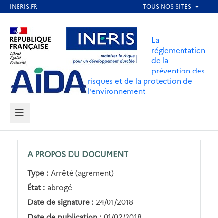
Aller
au
Aller au contenu
Aller au menu
contenu
La
principal
réglementation
de la
Aller au pied de page
prévention des
risques et de la protection de
l'environnement
MENU
A PROPOS DU DOCUMENT
Type :
Arrêté (agrément)
État :
abrogé
Date de signature :
24/01/2018
Date de publication :
01/02/2018