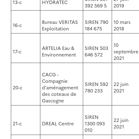
13-c
HYDRATEC
392 569 5
2019
Bureau VERITAS
SIREN 790
10 mars
16-c
Exploitation
184 675
2018
10
ARTELIA Eau &
SIREN 503
17-c
septembre
Environnement
646 572
2021
CACG -
Compagnie
SIREN 592
22 juin
20-c
d'aménagement
780 233
2021
des coteaux de
Gascogne
SIREN
22 juin
21-c
DREAL Centre
1300 093
2021
010