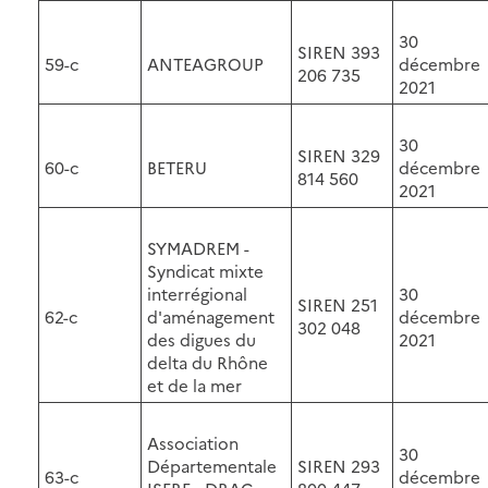
30
SIREN 393
59-c
ANTEAGROUP
décembre
206 735
2021
30
SIREN 329
60-c
BETERU
décembre
814 560
2021
SYMADREM -
Syndicat mixte
interrégional
30
SIREN 251
62-c
d'aménagement
décembre
302 048
des digues du
2021
delta du Rhône
et de la mer
Association
30
Départementale
SIREN 293
63-c
décembre