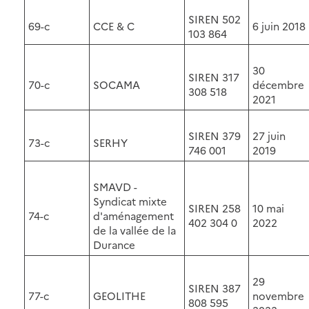
SIREN 502
69-c
CCE & C
6 juin 2018
103 864
30
SIREN 317
70-c
SOCAMA
décembre
308 518
2021
SIREN 379
27 juin
73-c
SERHY
746 001
2019
SMAVD -
Syndicat mixte
SIREN 258
10 mai
74-c
d'aménagement
402 304 0
2022
de la vallée de la
Durance
29
SIREN 387
77-c
GEOLITHE
novembre
808 595