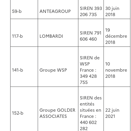
SIREN 393
30 juin
59-b
ANTEAGROUP
206 735
2018
19
SIREN 791
117-b
LOMBARDI
décembre
606 460
2018
SIREN de
WSP
10
141-b
Groupe WSP
France :
novembre
349 428
2018
755
SIREN des
entités
Groupe GOLDER
situées en
22 juin
152-b
ASSOCIATES
France :
2021
440 602
282