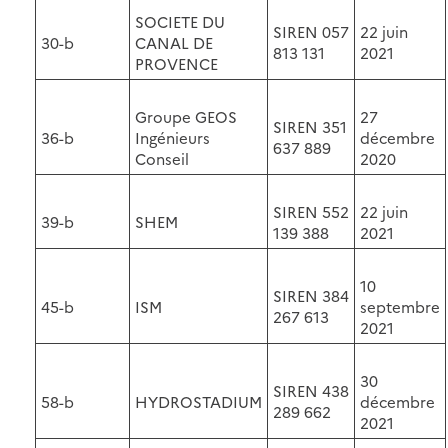
SOCIETE DU
SIREN 057
22 juin
30-b
CANAL DE
813 131
2021
PROVENCE
Groupe GEOS
27
SIREN 351
36-b
Ingénieurs
décembre
637 889
Conseil
2020
SIREN 552
22 juin
39-b
SHEM
139 388
2021
10
SIREN 384
45-b
ISM
septembre
267 613
2021
30
SIREN 438
58-b
HYDROSTADIUM
décembre
289 662
2021