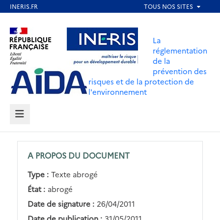
Aller
au
Aller au contenu
Aller au menu
contenu
La
principal
réglementation
de la
Aller au pied de page
prévention des
risques et de la protection de
l'environnement
MENU
A PROPOS DU DOCUMENT
Type :
Texte abrogé
État :
abrogé
Date de signature :
26/04/2011
Date de publication :
31/05/2011